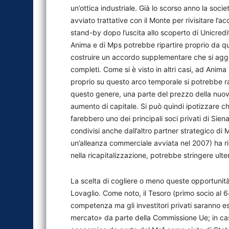
un’ottica industriale. Già lo scorso anno la soc
avviato trattative con il Monte per rivisitare l’
stand-by dopo l’uscita allo scoperto di Unicredit.
Anima e di Mps potrebbe ripartire proprio da qu
costruire un accordo supplementare che si aggi
completi. Come si è visto in altri casi, ad Anima
proprio su questo arco temporale si potrebbe r
questo genere, una parte del prezzo della nuova 
aumento di capitale. Si può quindi ipotizzare 
farebbero uno dei principali soci privati di Sien
condivisi anche dall’altro partner strategico d
un’alleanza commerciale avviata nel 2007) ha rin
nella ricapitalizzazione, potrebbe stringere ult
La scelta di cogliere o meno queste opportunit
Lovaglio. Come noto, il Tesoro (primo socio al 
competenza ma gli investitori privati saranno e
mercato» da parte della Commissione Ue; in ca