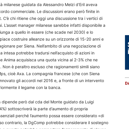
ietà milanese guidata da Alessandro Melzi d’Eril aveva
accordo commerciale. Le discussioni erano però finite in
 C’è chi ritiene che oggi una discussione tra i vertici di
i. L’asset manager milanese sarebbe infatti disponibile a
unga a quello in essere (che scade nel 2030) e lo
 piace costruire alleanze su un orizzonte di 15-20 anni e
agionare per Siena. Nell’ambito di una negoziazione di
intesa potrebbe tradursi nell’acquisto di azioni in
che Anima acquisisca una quota vicina al 2-3% che ne
a. Non è peraltro escluso che ragionamenti simili siano
i Mps, cioè Axa. La compagnia francese (che con Siena
novato gli accordi nel 2016 e, a fronte di un intervento
D
eriormente il legame con la banca.
à dipende però dal cda del Monte guidato da Luigi
64%) sottoscriverà la parte d’aumento di propria
ssenziali perché l’aumento possa essere considerato «di
so contrario, la DgComp potrebbe considerare il sostegno