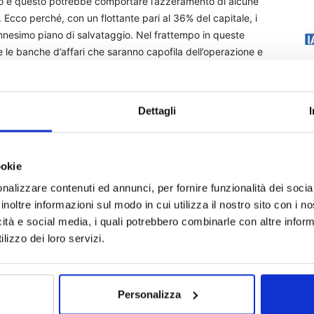
o e questo potrebbe comportare l’azzeramento di alcune
Ecco perché, con un flottante pari al 36% del capitale, i
’ennesimo piano di salvataggio. Nel frattempo in queste
e le banche d’affari che saranno capofila dell’operazione e
bbero essere Mediobanca, Bofa Merrill Lynch e Jp Morgan.
Dettagli
ookie
ampa
nalizzare contenuti ed annunci, per fornire funzionalità dei socia
inoltre informazioni sul modo in cui utilizza il nostro sito con i 
icità e social media, i quali potrebbero combinarle con altre inform
lizzo dei loro servizi.
Personalizza