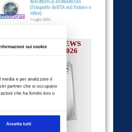
MAGNIFICA HUMANITAS
(l’impatto dell’IA sul futuro e
oltre)
1 Luglio 2026
IL MENSILE ASSINEWS
Informazioni sui cookie
LUGLIO-AGOSTO 2026
l media e per analizzare il
nostri partner che si occupano
azioni che ha fornito loro o
Accetta tutti