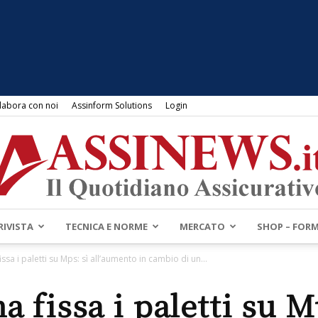
labora con noi
Assinform Solutions
Login
RIVISTA
TECNICA E NORME
MERCATO
SHOP – FOR
Assinews.it
ssa i paletti su Mps: sì all’aumento in cambio di un...
 fissa i paletti su M