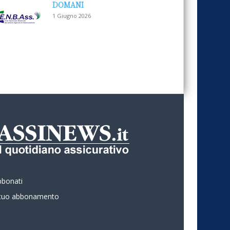
DOMANI
1 Giugno 2026
bbonati
l tuo abbonamento