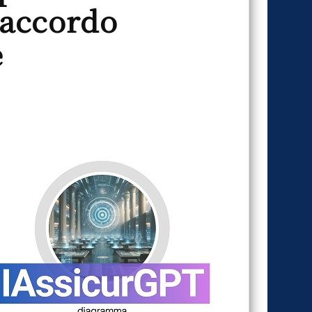
 accordo
e