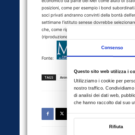
economico da parte del Mef come aiuto di Stat
posizioni, come per esempio i bond subordinati. 
soci privati andranno convinti della bontà dell
settimane l’istituto senese dovrebbe selezionar
che, come riportato da questo giornale, potre
(riproduzione riservata)
Consenso
Fonte:
Questo sito web utilizza i c
TAGS
Anima
Banca MPS
MF
news
st
Utilizziamo i cookie per perso
nostro traffico. Condividiamo 
di analisi dei dati web, pubbl
che hanno raccolto dal suo uti
Rifiuta