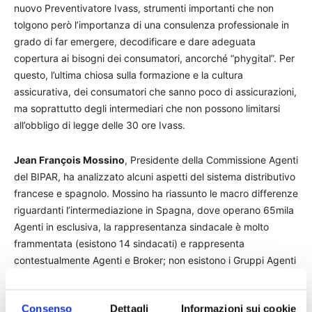
nuovo Preventivatore Ivass, strumenti importanti che non
tolgono però l’importanza di una consulenza professionale in
grado di far emergere, decodificare e dare adeguata
copertura ai bisogni dei consumatori, ancorché “phygital”. Per
questo, l’ultima chiosa sulla formazione e la cultura
assicurativa, dei consumatori che sanno poco di assicurazioni,
ma soprattutto degli intermediari che non possono limitarsi
all’obbligo di legge delle 30 ore Ivass.
Jean François Mossino
, Presidente della Commissione Agenti
del BIPAR, ha analizzato alcuni aspetti del sistema distributivo
francese e spagnolo. Mossino ha riassunto le macro differenze
riguardanti l’intermediazione in Spagna, dove operano 65mila
Agenti in esclusiva, la rappresentanza sindacale è molto
frammentata (esistono 14 sindacati) e rappresenta
contestualmente Agenti e Broker; non esistono i Gruppi Agenti
e molte questioni politiche, POG e IBIPs ad esempio, sono
demandate interamente alle mandanti che, per altro,
Consenso
Dettagli
Informazioni sui cookie
rispondono dell’operato degli Agenti. Di contro in Francia la