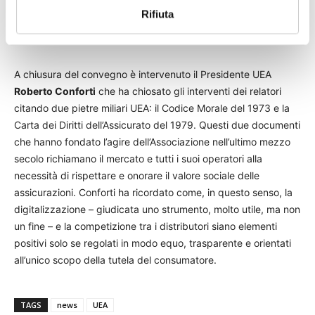
sociale oltre che economico dell’Agente, sul suo ruolo di unico
Rifiuta
baluardo per la tutela del consumatore, sulla centralità delle
reti tradizionali anche in un contesto di omnicanalità.
A chiusura del convegno è intervenuto il Presidente UEA
Roberto Conforti
che ha chiosato gli interventi dei relatori
citando due pietre miliari UEA: il Codice Morale del 1973 e la
Carta dei Diritti dell’Assicurato del 1979. Questi due documenti
che hanno fondato l’agire dell’Associazione nell’ultimo mezzo
secolo richiamano il mercato e tutti i suoi operatori alla
necessità di rispettare e onorare il valore sociale delle
assicurazioni. Conforti ha ricordato come, in questo senso, la
digitalizzazione – giudicata uno strumento, molto utile, ma non
un fine – e la competizione tra i distributori siano elementi
positivi solo se regolati in modo equo, trasparente e orientati
all’unico scopo della tutela del consumatore.
TAGS
news
UEA