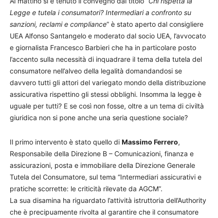
Al mattino si è tenuto il convegno dal titolo “
Chi rispetta la
Legge e tutela i consumatori? Intermediari a confronto su
sanzioni, reclami e compliance
” è stato aperto dal consigliere
UEA Alfonso Santangelo e moderato dal socio UEA, l’avvocato
e giornalista Francesco Barbieri che ha in particolare posto
l’accento sulla necessità di inquadrare il tema della tutela del
consumatore nell’alveo della legalità domandandosi se
davvero tutti gli attori del variegato mondo della distribuzione
assicurativa rispettino gli stessi obblighi. Insomma la legge è
uguale per tutti? E se così non fosse, oltre a un tema di civiltà
giuridica non si pone anche una seria questione sociale?
Il primo intervento è stato quello di
Massimo Ferrero
,
Responsabile della Direzione B – Comunicazioni, finanza e
assicurazioni, posta e immobiliare della Direzione Generale
Tutela del Consumatore, sul tema “Intermediari assicurativi e
pratiche scorrette: le criticità rilevate da AGCM”.
La sua disamina ha riguardato l’attività istruttoria dell’Authority
che è precipuamente rivolta al garantire che il consumatore