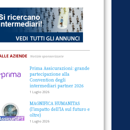
ALLE AZIENDE
Notizie sponsorizzate
Prima Assicurazioni: grande
partecipazione alla
Convention degli
intermediari partner 2026
1 Luglio 2026
MAGNIFICA HUMANITAS
(l’impatto dell’IA sul futuro e
oltre)
1 Luglio 2026