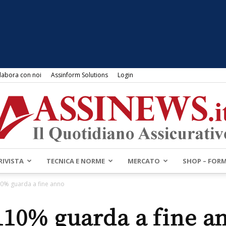
labora con noi
Assinform Solutions
Login
RIVISTA
TECNICA E NORME
MERCATO
SHOP – FOR
Assinews.it
110% guarda a fine anno
 110% guarda a fine a