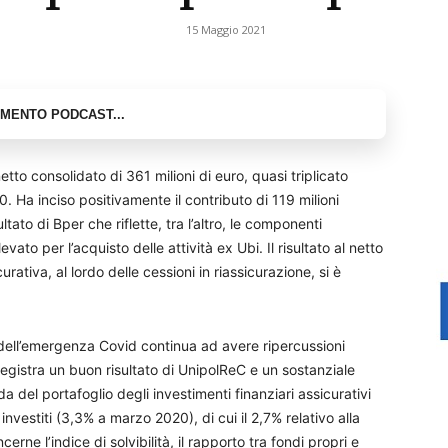
15 Maggio 2021
etto consolidato di 361 milioni di euro, quasi triplicato
. Ha inciso positivamente il contributo di 119 milioni
ato di Bper che riflette, tra l’altro, le componenti
ato per l’acquisto delle attività ex Ubi. Il risultato al netto
urativa, al lordo delle cessioni in riassicurazione, si è
si dell’emergenza Covid continua ad avere ripercussioni
 registra un buon risultato di UnipolReC e un sostanziale
rda del portafoglio degli investimenti finanziari assicurativi
vestiti (3,3% a marzo 2020), di cui il 2,7% relativo alla
e l’indice di solvibilità, il rapporto tra fondi propri e