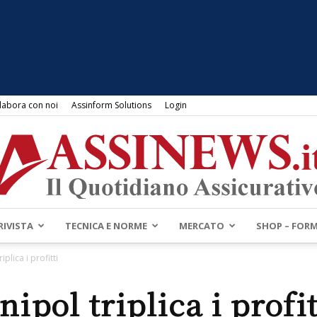
labora con noi
Assinform Solutions
Login
RIVISTA
TECNICA E NORME
MERCATO
SHOP – FOR
Assinews.it
iplica i profitti
nipol triplica i profit