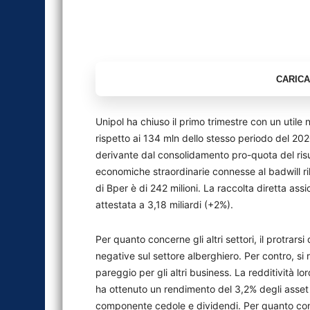
Unipol ha chiuso il primo trimestre con un utile n
rispetto ai 134 mln dello stesso periodo del 2020
derivante dal consolidamento pro-quota del risult
economiche straordinarie connesse al badwill rilev
di Bper è di 242 milioni. La raccolta diretta assic
attestata a 3,18 miliardi (+2%).
Per quanto concerne gli altri settori, il protrar
negative sul settore alberghiero. Per contro, si
pareggio per gli altri business. La redditività lo
ha ottenuto un rendimento del 3,2% degli asset in
componente cedole e dividendi. Per quanto concern