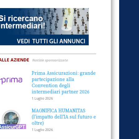
ALLE AZIENDE
Notizie sponsorizzate
Prima Assicurazioni: grande
partecipazione alla
Convention degli
intermediari partner 2026
1 Luglio 2026
MAGNIFICA HUMANITAS
(l’impatto dell’IA sul futuro e
oltre)
1 Luglio 2026