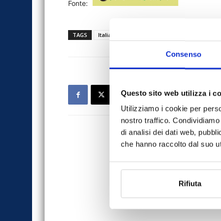
Fonte:
TAGS
Italia Oggi
news
stampa
UnipolSai
Consenso
Questo sito web utilizza i c
Utilizziamo i cookie per perso
nostro traffico. Condividiamo 
di analisi dei dati web, pubbl
che hanno raccolto dal suo uti
Rifiuta