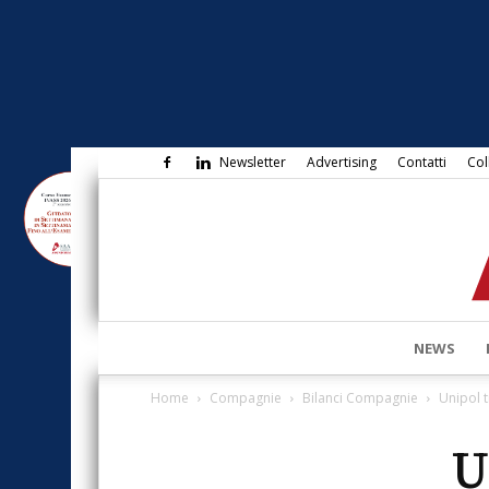
Newsletter
Advertising
Contatti
Col
NEWS
Home
Compagnie
Bilanci Compagnie
Unipol tr
U