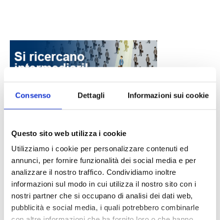
Consenso
Dettagli
Informazioni sui cookie
DALLE AZIENDE
Notizie sponsorizzate
Questo sito web utilizza i cookie
Prima Assicurazioni: grande
Utilizziamo i cookie per personalizzare contenuti ed
partecipazione alla Convention degli
annunci, per fornire funzionalità dei social media e per
intermediari partner 2026
analizzare il nostro traffico. Condividiamo inoltre
1 Luglio 2026
informazioni sul modo in cui utilizza il nostro sito con i
MAGNIFICA HUMANITAS (l’impatto
nostri partner che si occupano di analisi dei dati web,
dell’IA sul futuro e oltre)
pubblicità e social media, i quali potrebbero combinarle
1 Luglio 2026
con altre informazioni che ha fornito loro o che hanno