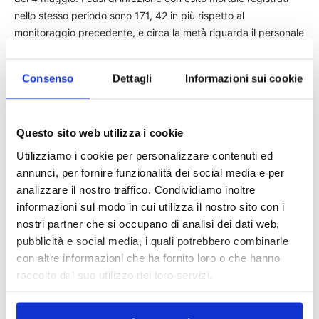
nello stesso periodo sono 171, 42 in più rispetto al
monitoraggio precedente, e circa la metà riguarda il personale
sanitario e socio-assistenziale, con i tecnici della salute e i
medici al primo posto tra le categorie più colpite. E’ quanto
Consenso
Dettagli
Informazioni sui cookie
emerge dal terzo report sui contagi sul lavoro da Covid-19.
© Riproduzione riservata
Questo sito web utilizza i cookie
Fonte:
Utilizziamo i cookie per personalizzare contenuti ed
annunci, per fornire funzionalità dei social media e per
analizzare il nostro traffico. Condividiamo inoltre
TAGS
Coronavirus
Inail
Infortunio sul lavoro
Italia Oggi
informazioni sul modo in cui utilizza il nostro sito con i
news
responsabilità datore di lavoro
stampa
nostri partner che si occupano di analisi dei dati web,
pubblicità e social media, i quali potrebbero combinarle
con altre informazioni che ha fornito loro o che hanno
raccolto dal suo utilizzo dei loro servizi.