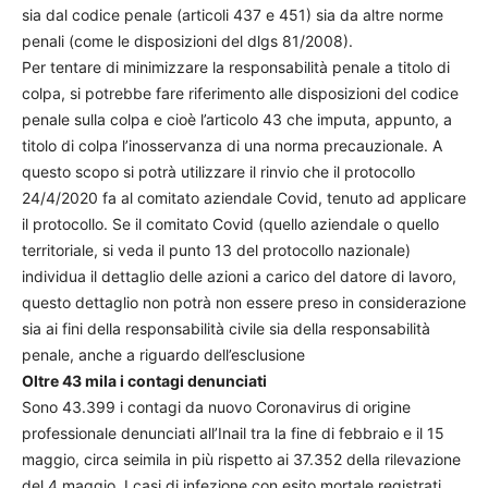
sia dal codice penale (articoli 437 e 451) sia da altre norme
penali (come le disposizioni del dlgs 81/2008).
Per tentare di minimizzare la responsabilità penale a titolo di
colpa, si potrebbe fare riferimento alle disposizioni del codice
penale sulla colpa e cioè l’articolo 43 che imputa, appunto, a
titolo di colpa l’inosservanza di una norma precauzionale. A
questo scopo si potrà utilizzare il rinvio che il protocollo
24/4/2020 fa al comitato aziendale Covid, tenuto ad applicare
il protocollo. Se il comitato Covid (quello aziendale o quello
territoriale, si veda il punto 13 del protocollo nazionale)
individua il dettaglio delle azioni a carico del datore di lavoro,
questo dettaglio non potrà non essere preso in considerazione
sia ai fini della responsabilità civile sia della responsabilità
penale, anche a riguardo dell’esclusione
Oltre 43 mila i contagi denunciati
Sono 43.399 i contagi da nuovo Coronavirus di origine
professionale denunciati all’Inail tra la fine di febbraio e il 15
maggio, circa seimila in più rispetto ai 37.352 della rilevazione
del 4 maggio. I casi di infezione con esito mortale registrati