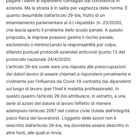
pagare i danni ai dipendenti contagiati dal coronavirus in
azienda. Ma la strada è in salita per vaghezza della norma. È
quanto desumibile dall’articolo 29-bis, frutto di un
emendamento parlamentare al d.l.«liquidità» (n. 23/2020),
che lascia aperto il problema dello scudo penale. A questo
proposito, le imprese possono gestire il rischio penale,
escludendo o minimizzando la responsabilità per colpa,
stilando puntuali protocolli aziendali anticovid (punto 13 del
protocollo nazionale 24/4/2020).
L’articolo 29-bis vuole dare una risposta alle preoccupazioni
dei datori lavoro di essere chiamati a rispondere penalmente e
civilmente per l’influenza da Covid-19 contratta dai dipendenti
sul luogo di lavoro (per l’Inail è malattia professionale). In
questo quadro l’articolo 29-bis attribuisce, in astratto, a una
serie di azioni del datore di lavoro l’effetto di ritenere
adempiuto l’articolo 2087 del codice civile (tutela dell’integrità
psico-fisica del lavoratore). L’oggetto delle azioni non è
descritto dall’articolo 29-bis, ma dovrebbe essere descritto in
altre fonti, alle quali si rinvia.