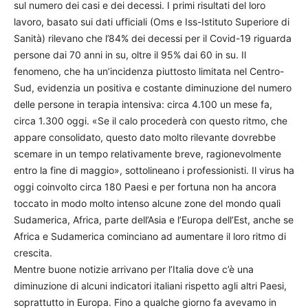
sul numero dei casi e dei decessi. I primi risultati del loro
lavoro, basato sui dati ufficiali (Oms e Iss-Istituto Superiore di
Sanità) rilevano che l’84% dei decessi per il Covid-19 riguarda
persone dai 70 anni in su, oltre il 95% dai 60 in su. Il
fenomeno, che ha un’incidenza piuttosto limitata nel Centro-
Sud, evidenzia un positiva e costante diminuzione del numero
delle persone in terapia intensiva: circa 4.100 un mese fa,
circa 1.300 oggi. «Se il calo procederà con questo ritmo, che
appare consolidato, questo dato molto rilevante dovrebbe
scemare in un tempo relativamente breve, ragionevolmente
entro la fine di maggio», sottolineano i professionisti. Il virus ha
oggi coinvolto circa 180 Paesi e per fortuna non ha ancora
toccato in modo molto intenso alcune zone del mondo quali
Sudamerica, Africa, parte dell’Asia e l’Europa dell’Est, anche se
Africa e Sudamerica cominciano ad aumentare il loro ritmo di
crescita.
Mentre buone notizie arrivano per l’Italia dove c’è una
diminuzione di alcuni indicatori italiani rispetto agli altri Paesi,
soprattutto in Europa. Fino a qualche giorno fa avevamo in