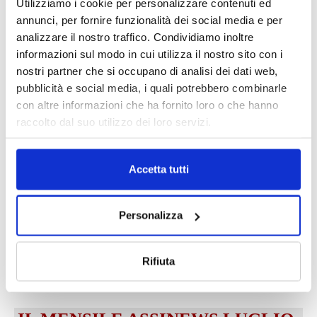
Utilizziamo i cookie per personalizzare contenuti ed
annunci, per fornire funzionalità dei social media e per
analizzare il nostro traffico. Condividiamo inoltre
informazioni sul modo in cui utilizza il nostro sito con i
nostri partner che si occupano di analisi dei dati web,
pubblicità e social media, i quali potrebbero combinarle
con altre informazioni che ha fornito loro o che hanno
raccolto dal suo utilizzo dei loro servizi.
DALLE AZIENDE
Notizie sponsorizzate
Prima Assicurazioni: grande
Accetta tutti
partecipazione alla Convention degli
intermediari partner 2026
1 Luglio 2026
Personalizza
MAGNIFICA HUMANITAS (l’impatto
dell’IA sul futuro e oltre)
Rifiuta
1 Luglio 2026