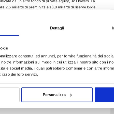
ilevata da un altro fondo di private equity, Jc Flowers. La
ia 2,5 miliardi di premi Vita e 16,8 miliardi di riserve lorde,
, società affidata alla guida del ceo, Erik Stattin, poi
recente chiuso il suo settimo fondo com una raccolta di 10
quindi l’occasione giusta per un’ulteriore spinta alla
Dettagli
-Milano Finanza si aggirerebbe sui 50 milioni di euro. In
e in Italia attraverso Pramerica sgr, società di asset
iproduzione riservata)
ookie
nalizzare contenuti ed annunci, per fornire funzionalità dei socia
inoltre informazioni sul modo in cui utilizza il nostro sito con i 
icità e social media, i quali potrebbero combinarle con altre inform
lizzo dei loro servizi.
stampa
Personalizza