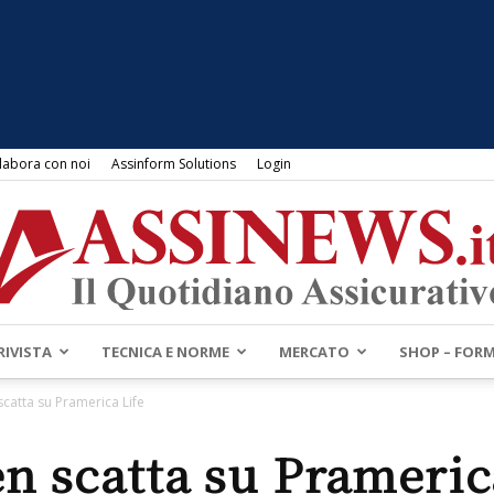
labora con noi
Assinform Solutions
Login
RIVISTA
TECNICA E NORME
MERCATO
SHOP – FOR
Assinews.it
scatta su Pramerica Life
n scatta su Prameric