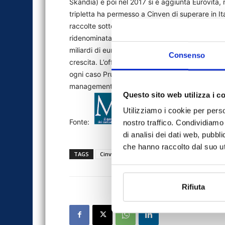
Skandia) e poi nel 2017 si è aggiunta Eurovita, r
tripletta ha permesso a Cinven di superare in Ital
raccolte sotto il cappello di Phlavia Investimenti
ridenominata Eurovita. Cinven ha tra l’altro di 
miliardi di euro. Pramerica Life potrebbe essere 
Consenso
crescita. L’offerta, secondo quanto risulta a MF
ogni caso Prudential continuerà a essere present
management in joint venture con Ubi Banca . (r
Questo sito web utilizza i c
Utilizziamo i cookie per perso
Fonte:
nostro traffico. Condividiamo 
di analisi dei dati web, pubbl
che hanno raccolto dal suo uti
TAGS
Cinven
MF
news
Pramerica Life
Rifiuta