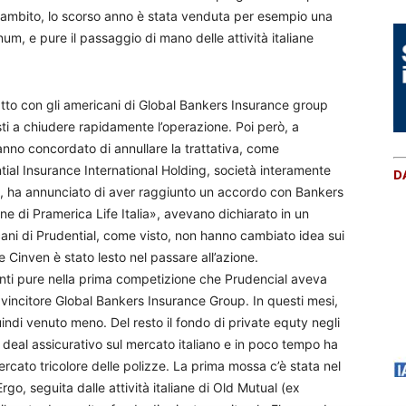
o ambito, lo scorso anno è stata venduta per esempio una
um, e pure il passaggio di mano delle attività italiane
atto con gli americani di Global Bankers Insurance group
sti a chiudere rapidamente l’operazione. Poi però, a
anno concordato di annullare la trattativa, come
ial Insurance International Holding, società interamente
D
ed, ha annunciato di aver raggiunto un accordo con Bankers
ne di Pramerica Life Italia», avevano dichiarato in un
ani di Prudential, come visto, non hanno cambiato idea sui
e Cinven è stato lesto nel passare all’azione.
i avanti pure nella prima competizione che Prudencial aveva
vincitore Global Bankers Insurance Group. In questi mesi,
uindi venuto meno. Del resto il fondo di private equty negli
 deal assicurativo sul mercato italiano e in poco tempo ha
cato tricolore delle polizze. La prima mossa c’è stata nel
Ergo, seguita dalle attività italiane di Old Mutual (ex