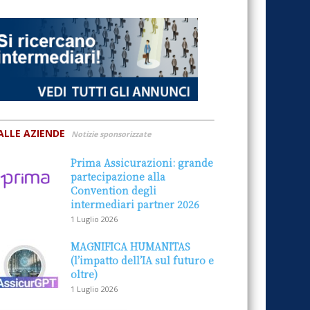
ALLE AZIENDE
Notizie sponsorizzate
Prima Assicurazioni: grande
partecipazione alla
Convention degli
intermediari partner 2026
1 Luglio 2026
MAGNIFICA HUMANITAS
(l’impatto dell’IA sul futuro e
oltre)
1 Luglio 2026