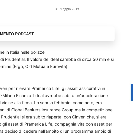
31 Maggio 2019
e in Italia nelle polizze
ia di Prudential. Il valore del deal sarebbe di circa 50 mln e si
ermine (Ergo, Old Mutua e Eurovita)
ven per rilevare Pramerica Life, gli asset assicurativi in
MF-Milano Finanza il deal avrebbe subito un’accelerazione
i vicine alla firma. Lo scorso febbraio, come noto, era
icani di Global Bankers Insurance Group ma la competizione
Prudential si era subito riaperta, con Cinven che, si era
 gli asset di Pramerica Life, compagnia vita con asset per
l ha deciso di cedere nell’ambito di un programma ampio di