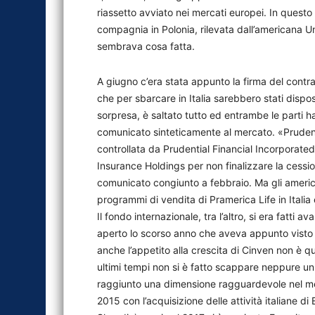
riassetto avviato nei mercati europei. In quest
compagnia in Polonia, rilevata dall’americana Un
sembrava cosa fatta.
A giugno c’era stata appunto la firma del contr
che per sbarcare in Italia sarebbero stati dispo
sorpresa, è saltato tutto ed entrambe le parti h
comunicato sinteticamente al mercato. «Prudent
controllata da Prudential Financial Incorporat
Insurance Holdings per non finalizzare la cessio
comunicato congiunto a febbraio. Ma gli americ
programmi di vendita di Pramerica Life in Italia 
Il fondo internazionale, tra l’altro, si era fatt
aperto lo scorso anno che aveva appunto visto 
anche l’appetito alla crescita di Cinven non è q
ultimi tempi non si è fatto scappare neppure un
raggiunto una dimensione ragguardevole nel mer
2015 con l’acquisizione delle attività italiane di 