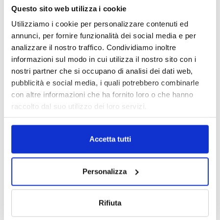
Questo sito web utilizza i cookie
Utilizziamo i cookie per personalizzare contenuti ed
annunci, per fornire funzionalità dei social media e per
analizzare il nostro traffico. Condividiamo inoltre
informazioni sul modo in cui utilizza il nostro sito con i
nostri partner che si occupano di analisi dei dati web,
pubblicità e social media, i quali potrebbero combinarle
con altre informazioni che ha fornito loro o che hanno
raccolto dal suo utilizzo dei loro servizi.
DALLE AZIENDE
Notizie sponsorizzate
Accetta tutti
Prima Assicurazioni: grande
partecipazione alla Convention degli
Personalizza
intermediari partner 2026
1 Luglio 2026
Rifiuta
MAGNIFICA HUMANITAS (l’impatto
dell’IA sul futuro e oltre)