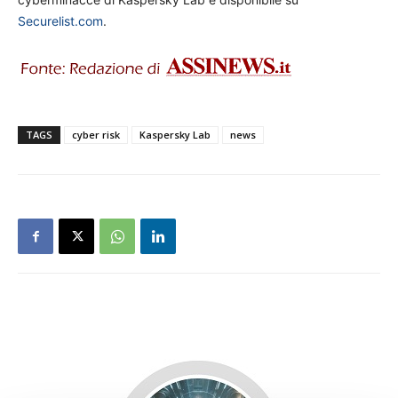
Securelist.com
.
TAGS
cyber risk
Kaspersky Lab
news