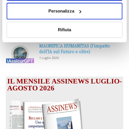
DALLE AZIENDE
Notizie sponsorizzate
Personalizza
Prima Assicurazioni: grande
partecipazione alla Convention degli
intermediari partner 2026
Rifiuta
1 Luglio 2026
MAGNIFICA HUMANITAS (l’impatto
dell’IA sul futuro e oltre)
1 Luglio 2026
IL MENSILE ASSINEWS LUGLIO-
AGOSTO 2026