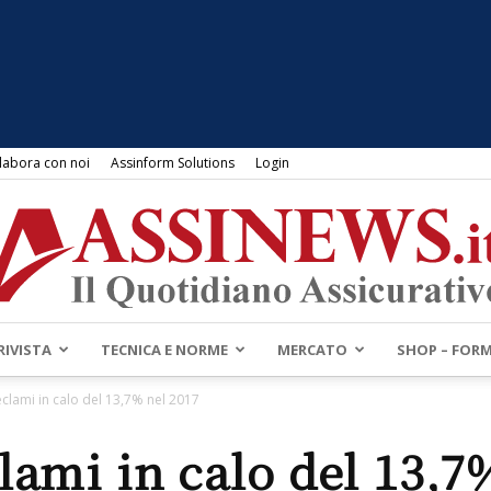
labora con noi
Assinform Solutions
Login
RIVISTA
TECNICA E NORME
MERCATO
SHOP – FOR
Assinews.it
reclami in calo del 13,7% nel 2017
clami in calo del 13,7