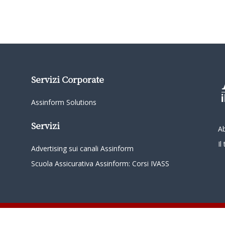
Servizi Corporate
Assinform Solutions
Servizi
A
I
Advertising sui canali Assinform
Scuola Assicurativa Assinform: Corsi IVASS
oordinamento da parte di Class Editori S.p.A. C.F. e P.I. 01233600939 Tutti i diritti riservati