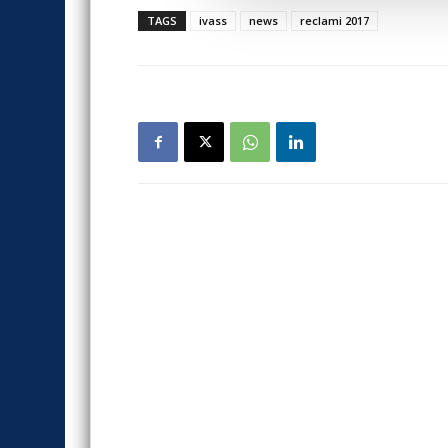
TAGS
ivass
news
reclami 2017