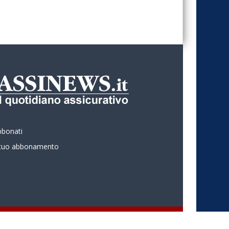
bbonati
l tuo abbonamento
 ASSINEWS.it Copyright © Nume reg 723/2009 ISSN 2499-4170