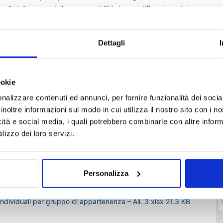
ne, l’attribuzione della responsabilità, la quantificazione dei
Dettagli
tele sui rami danni diversi dalla r.c. auto (47,2% del totale
 quelli transatti il 11,5%, quelli respinti il 54%. Il restante
ookie
nalizzare contenuti ed annunci, per fornire funzionalità dei socia
inoltre informazioni sul modo in cui utilizza il nostro sito con i 
icità e social media, i quali potrebbero combinarle con altre inform
lizzo dei loro servizi.
ndividuali per impresa – Tavola reclami e premi – All. 1
xlsm
ndividuali per impresa – Tavola reclami e contratti – All. 2
Personalizza
individuali per gruppo di appartenenza – All. 3
xlsx
21.3 KB