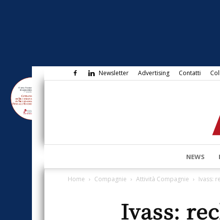
Newsletter
Advertising
Contatti
Col
NEWS
Home
Compagnie
Attività Compagnie
Ivass: 
Ivass: re