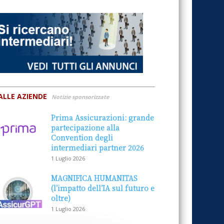
ALLE AZIENDE
Notizie sponsorizzate
Prima Assicurazioni: grande
partecipazione alla
Convention degli
intermediari partner 2026
1 Luglio 2026
MAGNIFICA HUMANITAS
(l’impatto dell’IA sul futuro e
oltre)
1 Luglio 2026