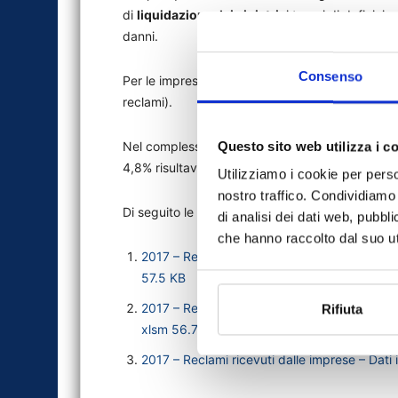
di
liquidazione dei sinistri
: i tempi di definizio
danni.
Consenso
Per le imprese UE risultano più numerose le lamen
reclami).
Nel complesso i reclami accolti sono stati il 29,8%,
Questo sito web utilizza i c
4,8% risultava in fase istruttoria al 31 dicembre.
Utilizziamo i cookie per perso
nostro traffico. Condividiamo 
Di seguito le Tavole con i dettagli:
di analisi dei dati web, pubbl
che hanno raccolto dal suo uti
2017 – Reclami ricevuti dalle imprese – Dati i
57.5 KB
2017 – Reclami ricevuti dalle imprese – Dati i
Rifiuta
xlsm
56.7 KB
2017 – Reclami ricevuti dalle imprese – Dati 