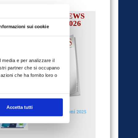
IL MENSILE ASSINEWS
LUGLIO-AGOSTO 2026
Informazioni sui cookie
l media e per analizzare il
nostri partner che si occupano
azioni che ha fornito loro o
Accetta tutti
Reclami e sanzioni 2025
30 Giugno 2026