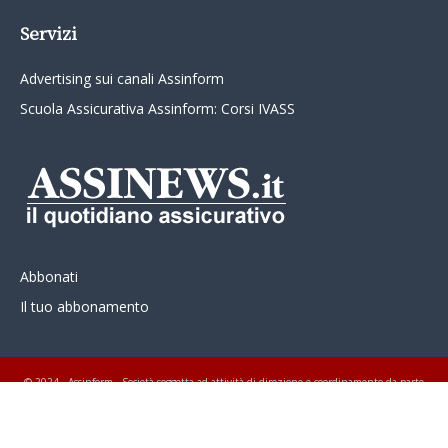
Servizi
Advertising sui canali Assinform
Scuola Assicurativa Assinform: Corsi IVASS
Abbonati
Il tuo abbonamento
© 2024 - Assinform - Società soggetta ad attività di direzione e coordinamento da parte
di Class Editori S.p.A. C.F. e P.I. 01233600939 Tutti i diritti riservati ASSINEWS.it
Copyright © Nume reg 723/2009 ISSN 2499-4170