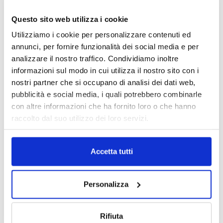
Questo sito web utilizza i cookie
Utilizziamo i cookie per personalizzare contenuti ed
annunci, per fornire funzionalità dei social media e per
analizzare il nostro traffico. Condividiamo inoltre
informazioni sul modo in cui utilizza il nostro sito con i
nostri partner che si occupano di analisi dei dati web,
pubblicità e social media, i quali potrebbero combinarle
con altre informazioni che ha fornito loro o che hanno
raccolto dal suo utilizzo dei loro servizi.
Accetta tutti
DALLE AZIENDE
Notizie sponsorizzate
Prima Assicurazioni: grande
Personalizza
partecipazione alla Convention degli
intermediari partner 2026
1 Luglio 2026
Rifiuta