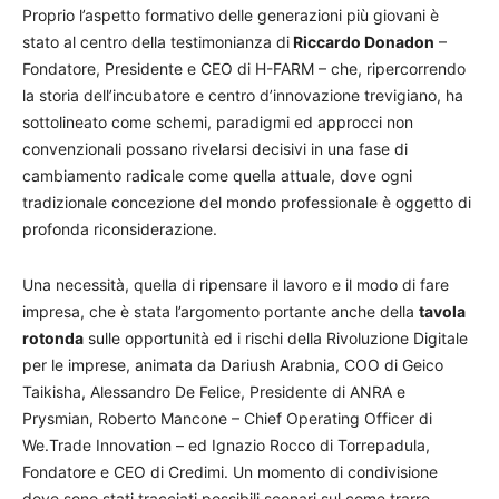
Proprio l’aspetto formativo delle generazioni più giovani è
stato al centro della testimonianza di
Riccardo Donadon
–
Fondatore, Presidente e CEO di H-FARM – che, ripercorrendo
la storia dell’incubatore e centro d’innovazione trevigiano, ha
sottolineato come schemi, paradigmi ed approcci non
convenzionali possano rivelarsi decisivi in una fase di
cambiamento radicale come quella attuale, dove ogni
tradizionale concezione del mondo professionale è oggetto di
profonda riconsiderazione.
Una necessità, quella di ripensare il lavoro e il modo di fare
impresa, che è stata l’argomento portante anche della
tavola
rotonda
sulle opportunità ed i rischi della Rivoluzione Digitale
per le imprese, animata da Dariush Arabnia, COO di Geico
Taikisha, Alessandro De Felice, Presidente di ANRA e
Prysmian, Roberto Mancone – Chief Operating Officer di
We.Trade Innovation – ed Ignazio Rocco di Torrepadula,
Fondatore e CEO di Credimi. Un momento di condivisione
dove sono stati tracciati possibili scenari sul come trarre