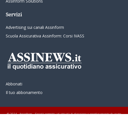
Assinform Solutions
Servizi
Advertising sui canali Assinform
Scuola Assicurativa Assinform: Corsi IVASS
Abbonati
Il tuo abbonamento
© 2024 - Assinform - Società soggetta ad attività di direzione e coordinamento da parte
di Class Editori S.p.A. C.F. e P.I. 01233600939 Tutti i diritti riservati ASSINEWS.it
Copyright © Nume reg 723/2009 ISSN 2499-4170