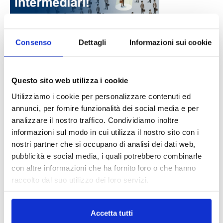
Consenso
Dettagli
Informazioni sui cookie
DALLE AZIENDE
Notizie sponsorizzate
Prima Assicurazioni: grande
Questo sito web utilizza i cookie
partecipazione alla Convention degli
Utilizziamo i cookie per personalizzare contenuti ed
intermediari partner 2026
annunci, per fornire funzionalità dei social media e per
1 Luglio 2026
analizzare il nostro traffico. Condividiamo inoltre
MAGNIFICA HUMANITAS (l’impatto
informazioni sul modo in cui utilizza il nostro sito con i
dell’IA sul futuro e oltre)
nostri partner che si occupano di analisi dei dati web,
1 Luglio 2026
pubblicità e social media, i quali potrebbero combinarle
con altre informazioni che ha fornito loro o che hanno
raccolto dal suo utilizzo dei loro servizi.
IL MENSILE ASSINEWS LUGLIO-
AGOSTO 2026
Accetta tutti