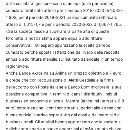
dalla società di gestione sono di un eps (utile per azione)
cumulato rettificato atteso per il periodo 2018-2020 di 1,543-
1,602, per il periodo 2019-2021 un eps cumulato rettificato
atteso di 1,615-1,7 e per il periodo 2020-2022 di 1,667-1,765.
«Se la società riesce a superare la parte alta di queste
forchette la nostra stima appare equa o addirittura
conservativa». Gli esperti apprezzano la scelta dell’eps
cumulato perché sposta l’attenzione dal livello della raccolta
annua o addirittura mensile sul risultato aziendale in un tempo
ragionevole.
Anche Banca Akros ha su Anima un prezzo obiettivo a 7 euro
e crede che con l’acquisizione di Aletti Gestielle e la firma
dell’accordo con Poste italiane e Banco Bpm migliorerà la sua
posizione competitiva in termini di canali distributivi, mix di
business ed economie di scala. Mentre Banca Imi (target a 6,8
euro) sottolinea che i conti sono stati superiori alle attese con
buone notizie in arrivo soprattutto dai costi e dai margini del
business retail. Gli analisti hanno apprezzato che la società si
è dichiarata aperta a nuove operazioni di m&a «punto chiave