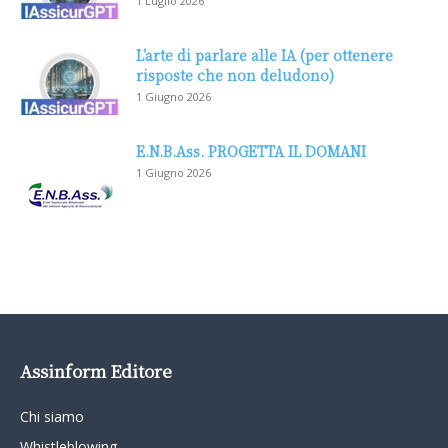
1 Luglio 2026
L’arte di parlare alle IA (per ottenere
risposte che non deludono)
1 Giugno 2026
E.N.B.Ass. PROGETTA IL DOMANI
1 Giugno 2026
Assinform Editore
Chi siamo
Whistleblowing