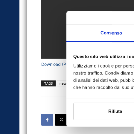
Consenso
Questo sito web utilizza i c
Download (PDF, Sconosciuto)
Utilizziamo i cookie per perso
nostro traffico. Condividiamo 
di analisi dei dati web, pubbl
TAGS
news
Roberto Conforti
UEA
che hanno raccolto dal suo uti
Rifiuta