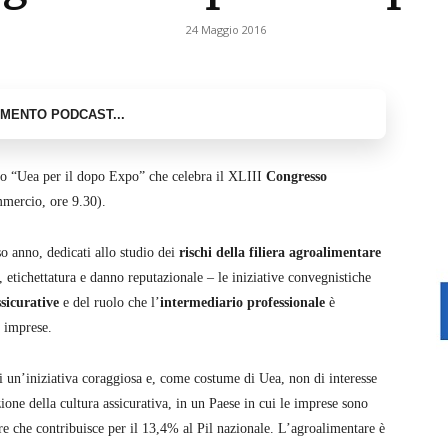
24 Maggio 2016
no “Uea per il dopo Expo” che celebra il XLIII
Congresso
mercio, ore 9.30).
o anno, dedicati allo studio dei
rischi della filiera agroalimentare
, etichettatura e danno reputazionale – le iniziative convegnistiche
ssicurative
e del ruolo che l’
intermediario professionale
è
e imprese.
i un’iniziativa coraggiosa e, come costume di Uea, non di interesse
one della cultura assicurativa, in un Paese in cui le imprese sono
re che contribuisce per il 13,4% al Pil nazionale. L’agroalimentare è