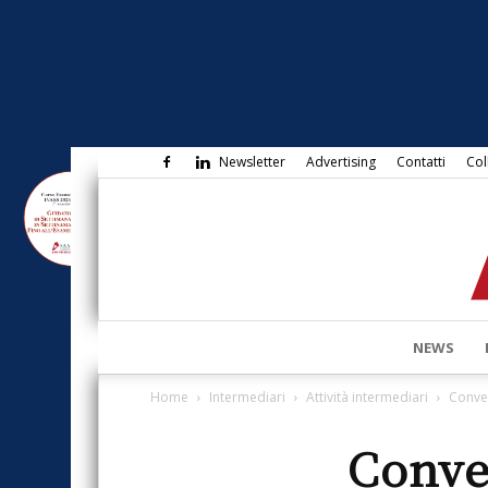
Newsletter
Advertising
Contatti
Col
NEWS
Home
Intermediari
Attività intermediari
Conve
Conve