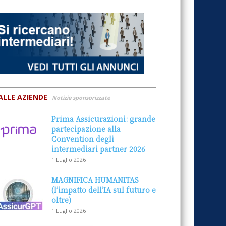
ALLE AZIENDE
Notizie sponsorizzate
Prima Assicurazioni: grande
partecipazione alla
Convention degli
intermediari partner 2026
1 Luglio 2026
MAGNIFICA HUMANITAS
(l’impatto dell’IA sul futuro e
oltre)
1 Luglio 2026