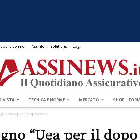
labora con noi
Assinform Solutions
Login
RIVISTA
TECNICA E NORME
MERCATO
SHOP – FOR
Assinews.it
gno “Uea per il dopo Expo”
gno “Uea per il dopo