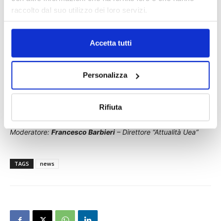
Conclusioni
raccolto dal suo utilizzo dei loro servizi.
Filippo Gariglio
, Presidente Uea
Accetta tutti
h. 13:00
Test finale
Personalizza
Fine lavori
Rifiuta
Moderatore:
Francesco Barbieri
– Direttore “Attualità Uea”
TAGS
news