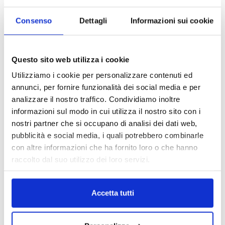
Per conoscere gli indirizzi delle sedi di Pramerica e per inviare
candidature spontanee si invita a consultare il sito
Consenso
Dettagli
Informazioni sui cookie
www.pramericalife.it
TAGS
news
Questo sito web utilizza i cookie
Utilizziamo i cookie per personalizzare contenuti ed
annunci, per fornire funzionalità dei social media e per
analizzare il nostro traffico. Condividiamo inoltre
informazioni sul modo in cui utilizza il nostro sito con i
nostri partner che si occupano di analisi dei dati web,
pubblicità e social media, i quali potrebbero combinarle
con altre informazioni che ha fornito loro o che hanno
raccolto dal suo utilizzo dei loro servizi.
IL MENSILE ASSINEWS LUGLIO-
AGOSTO 2026
Accetta tutti