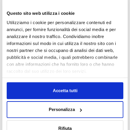
Questo sito web utilizza i cookie
Utilizziamo i cookie per personalizzare contenuti ed
annunci, per fornire funzionalità dei social media e per
analizzare il nostro traffico. Condividiamo inoltre
informazioni sul modo in cui utilizza il nostro sito con i
nostri partner che si occupano di analisi dei dati web,
pubblicità e social media, i quali potrebbero combinarle
con altre informazioni che ha fornito loro o che hanno
DALLE AZIENDE
raccolto dal suo utilizzo dei loro servizi.
Notizie sponsorizzate
Prima Assicurazioni: grande
partecipazione alla Convention degli
Accetta tutti
intermediari partner 2026
1 Luglio 2026
Personalizza
MAGNIFICA HUMANITAS (l’impatto
dell’IA sul futuro e oltre)
1 Luglio 2026
Rifiuta