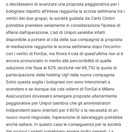
o decidessero di avanzare una proposta peggiorativa per i
bolognesi rispetto all’intesa raggiunta la scorsa settimana tra i
vertici dei due gruppi, la società guidata da Carlo Cimbri
potrebbe prendere seriamente in considerazione l’ipotesi di
sfilarsi dall’operazione. L’ad di Unipol sarebbe infatti
disponibile a portare al cda della sua compagnia la proposta
di mediazione raggiunta la scorsa settimana dopo l’incontro
con i vertici di FonSai, ma finora il cda di quest’ultima non si è
ancora pronunciato in merito alla percorribilità di quella
soluzione che fissa al 62% (anziché nel 66,7%) la quota di
partecipazione della holding Ugf nella nuova compagnia.
Sotto questa soglia i bolognesi non sono intenzionati a
scendere e se dunque dai cda odierni di FonSai e Milano
Assicurazioni dovessero emergere proposte ulteriormente
peggiorative per Unipol (sembra che gli amministratori
indipendenti siano orientati per il 60%) o la necessità di un
nuovo round negoziale, l’operazione di salvataggio potrebbe
anche saltare. In questo caso le conseguenze per la società
del gruppo Ligresti potrebbero essere molto pesanti. La