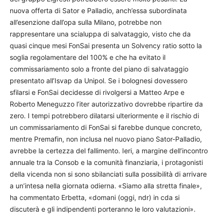
nuova offerta di Sator e Palladio, anch’essa subordinata
all’esenzione dall’opa sulla Milano, potrebbe non
rappresentare una scialuppa di salvataggio, visto che da
quasi cinque mesi FonSai presenta un Solvency ratio sotto la
soglia regolamentare del 100% e che ha evitato il
commissariamento solo a fronte del piano di salvataggio
presentato all’Isvap da Unipol. Se i bolognesi dovessero
sfilarsi e FonSai decidesse di rivolgersi a Matteo Arpe e
Roberto Meneguzzo l’iter autorizzativo dovrebbe ripartire da
zero. I tempi potrebbero dilatarsi ulteriormente e il rischio di
un commissariamento di FonSai si farebbe dunque concreto,
mentre Premafin, non inclusa nel nuovo piano Sator-Palladio,
avrebbe la certezza del fallimento. Ieri, a margine dell’incontro
annuale tra la Consob e la comunità finanziaria, i protagonisti
della vicenda non si sono sbilanciati sulla possibilità di arrivare
a un’intesa nella giornata odierna. «Siamo alla stretta finale»,
ha commentato Erbetta, «domani (oggi, ndr) in cda si
discuterà e gli indipendenti porteranno le loro valutazioni».