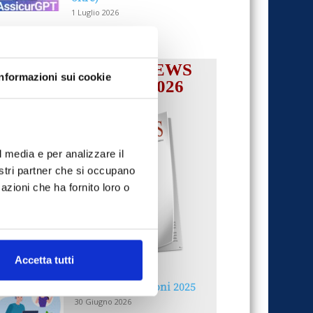
1 Luglio 2026
IL MENSILE ASSINEWS
Informazioni sui cookie
LUGLIO-AGOSTO 2026
l media e per analizzare il
nostri partner che si occupano
azioni che ha fornito loro o
Accetta tutti
Reclami e sanzioni 2025
30 Giugno 2026