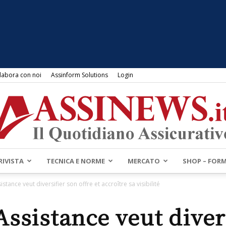
labora con noi
Assinform Solutions
Login
RIVISTA
TECNICA E NORME
MERCATO
SHOP – FOR
Assinews.it
stance veut diversifier son offre et accroître sa visibilité
ssistance veut diver