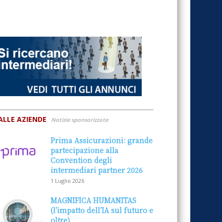
ALLE AZIENDE
Notizie sponsorizzate
Prima Assicurazioni: grande
partecipazione alla
Convention degli
intermediari partner 2026
1 Luglio 2026
MAGNIFICA HUMANITAS
(l’impatto dell’IA sul futuro e
oltre)