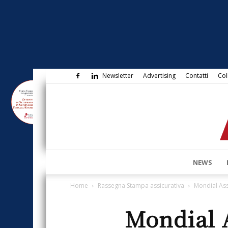
Newsletter
Advertising
Contatti
Col
NEWS
Home
Rassegna Stampa assicurativa
Mondial Assi
Mondial A