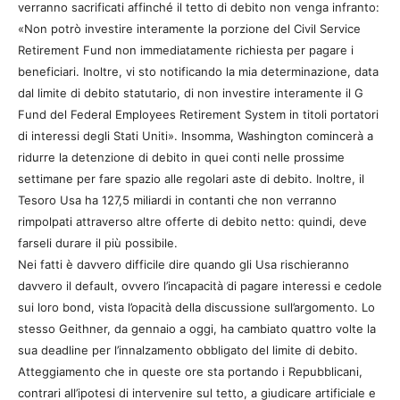
verranno sacrificati affinché il tetto di debito non venga infranto:
«Non potrò investire interamente la porzione del Civil Service
Retirement Fund non immediatamente richiesta per pagare i
beneficiari. Inoltre, vi sto notificando la mia determinazione, data
dal limite di debito statutario, di non investire interamente il G
Fund del Federal Employees Retirement System in titoli portatori
di interessi degli Stati Uniti». Insomma, Washington comincerà a
ridurre la detenzione di debito in quei conti nelle prossime
settimane per fare spazio alle regolari aste di debito. Inoltre, il
Tesoro Usa ha 127,5 miliardi in contanti che non verranno
rimpolpati attraverso altre offerte di debito netto: quindi, deve
farseli durare il più possibile.
Nei fatti è davvero difficile dire quando gli Usa rischieranno
davvero il default, ovvero l’incapacità di pagare interessi e cedole
sui loro bond, vista l’opacità della discussione sull’argomento. Lo
stesso Geithner, da gennaio a oggi, ha cambiato quattro volte la
sua deadline per l’innalzamento obbligato del limite di debito.
Atteggiamento che in queste ore sta portando i Repubblicani,
contrari all’ipotesi di intervenire sul tetto, a giudicare artificiale e