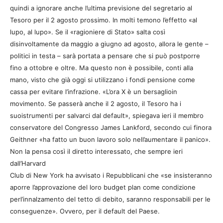
quindi a ignorare anche l’ultima previsione del segretario al
Tesoro per il 2 agosto prossimo. In molti temono l’effetto «al
lupo, al lupo». Se il «ragioniere di Stato» salta così
disinvoltamente da maggio a giugno ad agosto, allora le gente –
politici in testa – sarà portata a pensare che si può postporre
fino a ottobre e oltre. Ma questo non è possibile, conti alla
mano, visto che già oggi si utilizzano i fondi pensione come
cassa per evitare l’infrazione. «L’ora X è un bersaglioin
movimento. Se passerà anche il 2 agosto, il Tesoro ha i
suoistrumenti per salvarci dal default», spiegava ieri il membro
conservatore del Congresso James Lankford, secondo cui finora
Geithner «ha fatto un buon lavoro solo nell’aumentare il panico».
Non la pensa così il diretto interessato, che sempre ieri
dall’Harvard
Club di New York ha avvisato i Repubblicani che «se insisteranno
aporre l’approvazione del loro budget plan come condizione
perl’innalzamento del tetto di debito, saranno responsabili per le
conseguenze». Ovvero, per il default del Paese.