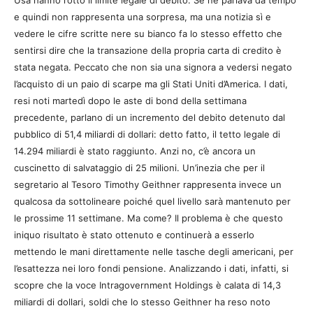
Usa hanno rotto il limite legale di debito. Se ne parlava da tempo
e quindi non rappresenta una sorpresa, ma una notizia sì e
vedere le cifre scritte nere su bianco fa lo stesso effetto che
sentirsi dire che la transazione della propria carta di credito è
stata negata. Peccato che non sia una signora a vedersi negato
l’acquisto di un paio di scarpe ma gli Stati Uniti d’America. I dati,
resi noti martedì dopo le aste di bond della settimana
precedente, parlano di un incremento del debito detenuto dal
pubblico di 51,4 miliardi di dollari: detto fatto, il tetto legale di
14.294 miliardi è stato raggiunto. Anzi no, c’è ancora un
cuscinetto di salvataggio di 25 milioni. Un’inezia che per il
segretario al Tesoro Timothy Geithner rappresenta invece un
qualcosa da sottolineare poiché quel livello sarà mantenuto per
le prossime 11 settimane. Ma come? Il problema è che questo
iniquo risultato è stato ottenuto e continuerà a esserlo
mettendo le mani direttamente nelle tasche degli americani, per
l’esattezza nei loro fondi pensione. Analizzando i dati, infatti, si
scopre che la voce Intragovernment Holdings è calata di 14,3
miliardi di dollari, soldi che lo stesso Geithner ha reso noto