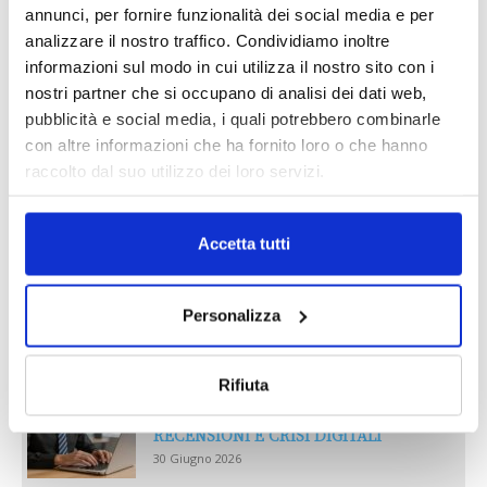
annunci, per fornire funzionalità dei social media e per
analizzare il nostro traffico. Condividiamo inoltre
informazioni sul modo in cui utilizza il nostro sito con i
nostri partner che si occupano di analisi dei dati web,
pubblicità e social media, i quali potrebbero combinarle
con altre informazioni che ha fornito loro o che hanno
raccolto dal suo utilizzo dei loro servizi.
Accetta tutti
Reclami e sanzioni 2025
Personalizza
30 Giugno 2026
Rifiuta
LA GESTIONE DELLA REPUTAZIONE.
RECENSIONI E CRISI DIGITALI
30 Giugno 2026