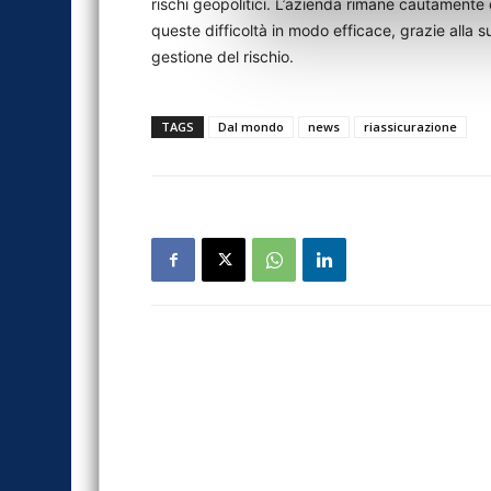
rischi geopolitici. L’azienda rimane cautamente 
queste difficoltà in modo efficace, grazie alla s
gestione del rischio.
TAGS
Dal mondo
news
riassicurazione