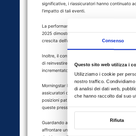
significative, i riassicuratori hanno continuato 
l’impatto di tali eventi.
La performance del settore nella gestione di gra
2025 dimostra la sua resilienza, con attori im
crescita dell’utile netto per l’anno.
Consenso
Inoltre, il contesto di tassi di interesse più ele
di reinvestire gli asset in scadenza in titoli a 
Questo sito web utilizza i c
incrementato i redditi da investimenti del 15,1
Utilizziamo i cookie per perso
nostro traffico. Condividiamo 
Morningstar DBRS ha inoltre osservato che, mentr
di analisi dei dati web, pubbl
assicuratori di rami personali, incidendo potenzia
che hanno raccolto dal suo uti
posizioni patrimoniali e gli aggiustamenti dei pr
queste pressioni in futuro.
Rifiuta
Guardando al 2025, Morningstar DBRS prevede ch
affrontare un ambiente operativo più impegnativo