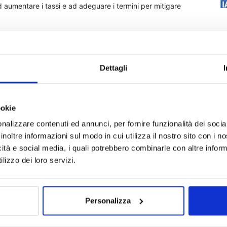
ad aumentare i tassi e ad adeguare i termini per mitigare
ndi perdite come gli incendi di Los Angeles all’inizio del
portanti come Munich Re e Swiss Re che prevedono una
Dettagli
vati è stato vantaggioso per i riassicuratori, consentendo loro
reddito fisso a rendimento più elevato, che hanno
ookie
% su base annua.
nalizzare contenuti ed annunci, per fornire funzionalità dei socia
inoltre informazioni sul modo in cui utilizza il nostro sito con i 
e le tariffe statunitensi hanno aumentato i costi per gli
icità e social media, i quali potrebbero combinarle con altre inform
lmente sulla redditività della riassicurazione, le forti
lizzo dei loro servizi.
ezzi all’interno del settore dovrebbero aiutare a mitigare
Personalizza
e i riassicuratori danni globali si troveranno ad
, con il rischio di una volatilità di mercato sostenuta e di