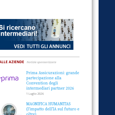
ALLE AZIENDE
Notizie sponsorizzate
Prima Assicurazioni: grande
partecipazione alla
Convention degli
intermediari partner 2026
1 Luglio 2026
MAGNIFICA HUMANITAS
(l’impatto dell’IA sul futuro e
oltre)