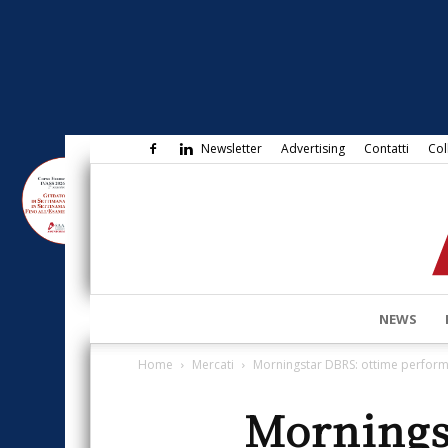
Newsletter
Advertising
Contatti
Col
NEWS
Home
Mercati
Morningstar DBRS: ottime performan
Mornings