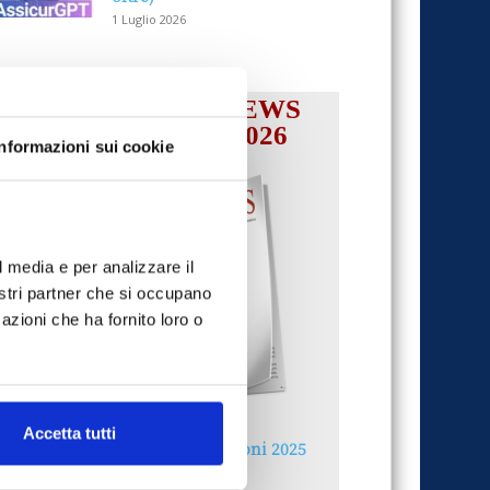
1 Luglio 2026
IL MENSILE ASSINEWS
LUGLIO-AGOSTO 2026
Informazioni sui cookie
l media e per analizzare il
nostri partner che si occupano
azioni che ha fornito loro o
Accetta tutti
Reclami e sanzioni 2025
30 Giugno 2026