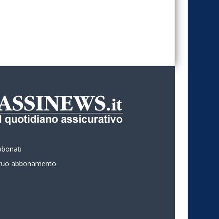
bbonati
l tuo abbonamento