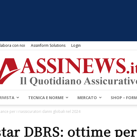
labora con noi
Assinform Solutions
Login
RIVISTA
TECNICA E NORME
MERCATO
SHOP – FOR
Assinews.it
ce per i riassicuratori danni globali nel 2024
tar DBRS: ottime pe