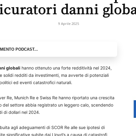
sicuratori danni globa
9 Aprile 2025
nni globali
hanno ottenuto una forte redditività nel 2024,
e solidi redditi da investimenti, ma avverte di potenziali
olitici ed eventi catastrofici naturali.
r Re, Munich Re e Swiss Re hanno riportato una crescita
ivo del settore abbia registrato un leggero calo, scendendo
i di dollari nel 2024.
buita agli adeguamenti di SCOR Re alle sue ipotesi di
dite significative subite dai Lloyd’s a causa di catastrofi