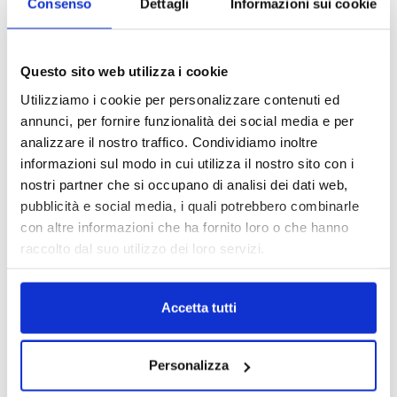
Consenso
Dettagli
Informazioni sui cookie
MAGNIFICA HUMANITAS (l’impatto
dell’IA sul futuro e oltre)
1 Luglio 2026
Questo sito web utilizza i cookie
Utilizziamo i cookie per personalizzare contenuti ed
IL MENSILE ASSINEWS LUGLIO-
annunci, per fornire funzionalità dei social media e per
AGOSTO 2026
analizzare il nostro traffico. Condividiamo inoltre
informazioni sul modo in cui utilizza il nostro sito con i
nostri partner che si occupano di analisi dei dati web,
pubblicità e social media, i quali potrebbero combinarle
con altre informazioni che ha fornito loro o che hanno
raccolto dal suo utilizzo dei loro servizi.
Accetta tutti
Personalizza
Reclami e sanzioni 2025