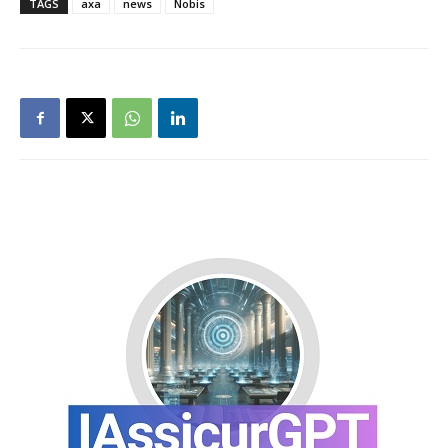
TAGS
axa
news
Nobis