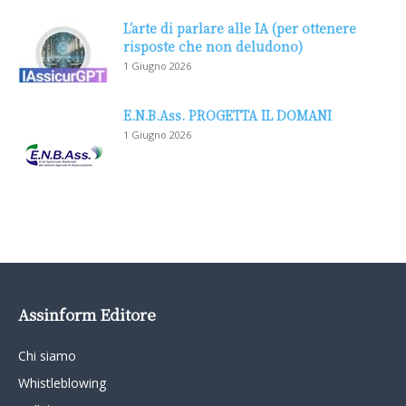
L’arte di parlare alle IA (per ottenere
risposte che non deludono)
1 Giugno 2026
E.N.B.Ass. PROGETTA IL DOMANI
1 Giugno 2026
Assinform Editore
Chi siamo
Whistleblowing