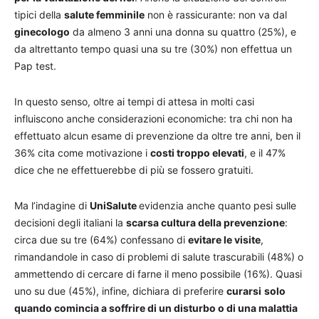
tipici della
salute femminile
non è rassicurante: non va dal
ginecologo
da almeno 3 anni una donna su quattro (25%), e
da altrettanto tempo quasi una su tre (30%) non effettua un
Pap test.
In questo senso, oltre ai tempi di attesa in molti casi
influiscono anche considerazioni economiche: tra chi non ha
effettuato alcun esame di prevenzione da oltre tre anni, ben il
36% cita come motivazione i
costi troppo elevati
, e il 47%
dice che ne effettuerebbe di più se fossero gratuiti.
Ma l’indagine di
UniSalute
evidenzia anche quanto pesi sulle
decisioni degli italiani la
scarsa cultura della prevenzione
:
circa due su tre (64%) confessano di
evitare le visite
,
rimandandole in caso di problemi di salute trascurabili (48%) o
ammettendo di cercare di farne il meno possibile (16%). Quasi
uno su due (45%), infine, dichiara di preferire
curarsi
solo
quando comincia a soffrire di un disturbo o di una malattia