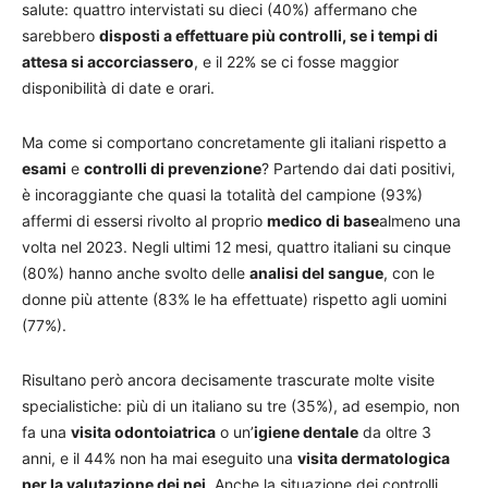
salute: quattro intervistati su dieci (40%) affermano che
sarebbero
disposti a effettuare più controlli, se i tempi di
attesa si accorciassero
, e il 22% se ci fosse maggior
disponibilità di date e orari.
Ma come si comportano concretamente gli italiani rispetto a
esami
e
controlli di prevenzione
? Partendo dai dati positivi,
è incoraggiante che quasi la totalità del campione (93%)
affermi di essersi rivolto al proprio
medico di base
almeno una
volta nel 2023. Negli ultimi 12 mesi, quattro italiani su cinque
(80%) hanno anche svolto delle
analisi del sangue
, con le
donne più attente (83% le ha effettuate) rispetto agli uomini
(77%).
Risultano però ancora decisamente trascurate molte visite
specialistiche: più di un italiano su tre (35%), ad esempio, non
fa una
visita odontoiatrica
o un’
igiene dentale
da oltre 3
anni, e il 44% non ha mai eseguito una
visita dermatologica
per la valutazione dei nei
. Anche la situazione dei controlli