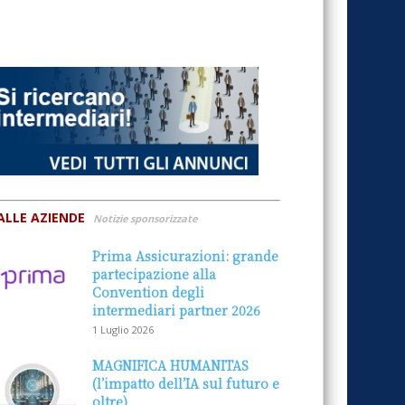
ALLE AZIENDE
Notizie sponsorizzate
Prima Assicurazioni: grande
partecipazione alla
Convention degli
intermediari partner 2026
1 Luglio 2026
MAGNIFICA HUMANITAS
(l’impatto dell’IA sul futuro e
oltre)