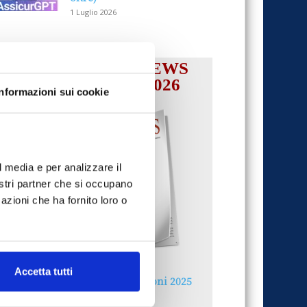
1 Luglio 2026
IL MENSILE ASSINEWS
LUGLIO-AGOSTO 2026
Informazioni sui cookie
l media e per analizzare il
nostri partner che si occupano
azioni che ha fornito loro o
Accetta tutti
Reclami e sanzioni 2025
30 Giugno 2026