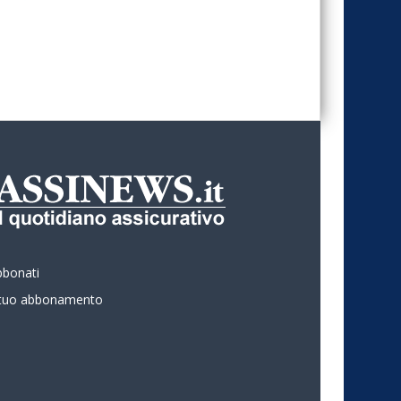
bbonati
l tuo abbonamento