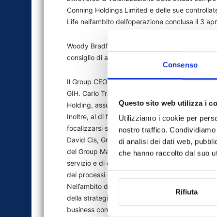
Conning Holdings Limited e delle sue controllat
Life nell’ambito dell’operazione conclusa il 3 ap
Woody Bradford sarà nominato CEO di GIH e mant
consiglio di amministrazione di Conning Holding
Consenso
Il Group CEO di Generali, Philippe Donnet, sarà
GIH. Carlo Trabattoni, attualmente CEO Asset
Questo sito web utilizza i c
Holding, assumerà nuove responsabilità nell’a
Inoltre, al di fuori del perimetro di GIH, Banca
Utilizziamo i cookie per perso
focalizzarsi sull’offerta di servizi completi di 
nostro traffico. Condividiamo 
David Cis, Group Chief Operating Officer a rip
di analisi dei dati web, pubbl
del Group Management Committee, in linea con l’a
che hanno raccolto dal suo uti
servizio e di efficienza operativa, facendo leva 
dei processi core e piattaforme tecnologiche co
Nell’ambito del nuovo assetto organizzativo, il
Rifiuta
della strategia e degli obiettivi del Gruppo, s
business con un focus e un approccio dedicati.