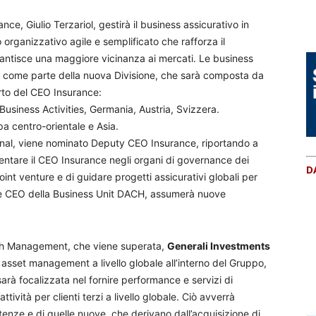
nce, Giulio Terzariol, gestirà il business assicurativo in
 organizzativo agile e semplificato che rafforza il
rantisce una maggiore vicinanza ai mercati. Le business
e come parte della nuova Divisione, che sarà composta da
orto del CEO Insurance:
 Business Activities, Germania, Austria, Svizzera.
a centro-orientale e Asia.
nal, viene nominato Deputy CEO Insurance, riportando a
esentare il CEO Insurance negli organi di governance dei
D
oint venture e di guidare progetti assicurativi globali per
ente CEO della Business Unit DACH, assumerà nuove
alth Management, che viene superata,
Generali Investments
i asset management a livello globale all’interno del Gruppo,
sarà focalizzata nel fornire performance e servizi di
attività per clienti terzi a livello globale. Ciò avverrà
tenze e di quelle nuove, che derivano dall’acquisizione di