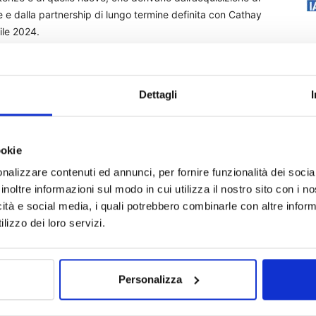
e e dalla partnership di lungo termine definita con Cathay
rile 2024.
errà il suo attuale ruolo di CEO e presidente del
s Limited.
Dettagli
 nominato Presidente del consiglio di amministrazione di
 & Wealth Management e CEO di Generali Investments
ookie
rea asset management.
 Generali, guidata dal CEO Gian Maria Mossa, continuerà a
nalizzare contenuti ed annunci, per fornire funzionalità dei socia
consulenza finanziaria e soluzioni di wealth management.
inoltre informazioni sul modo in cui utilizza il nostro sito con i 
orto del General Manager Marco Sesana, entrerà a far parte
icità e social media, i quali potrebbero combinarle con altre inform
mbizione strategica di raggiungere i migliori livelli di
lizzo dei loro servizi.
su digitalizzazione e intelligenza artificiale, automazione
ndivise.
 Group Head Office rimane responsabile della definizione
Personalizza
upervisionando e supportando efficacemente tutte le aree di