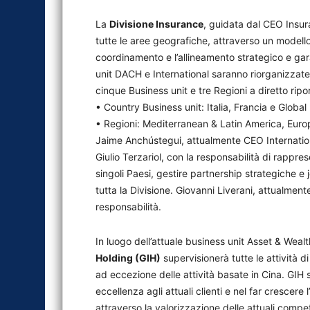
La
Divisione Insurance
, guidata dal CEO Insura
tutte le aree geografiche, attraverso un modello
coordinamento e l’allineamento strategico e ga
unit DACH e International saranno riorganizzat
cinque Business unit e tre Regioni a diretto rip
• Country Business unit: Italia, Francia e Global
• Regioni: Mediterranean & Latin America, Europ
Jaime Anchústegui, attualmente CEO Internatio
Giulio Terzariol, con la responsabilità di rappr
singoli Paesi, gestire partnership strategiche e j
tutta la Divisione. Giovanni Liverani, attualm
responsabilità.
In luogo dell’attuale business unit Asset & We
Holding (GIH)
supervisionerà tutte le attività d
ad eccezione delle attività basate in Cina. GIH 
eccellenza agli attuali clienti e nel far crescere l’
attraverso la valorizzazione delle attuali compe