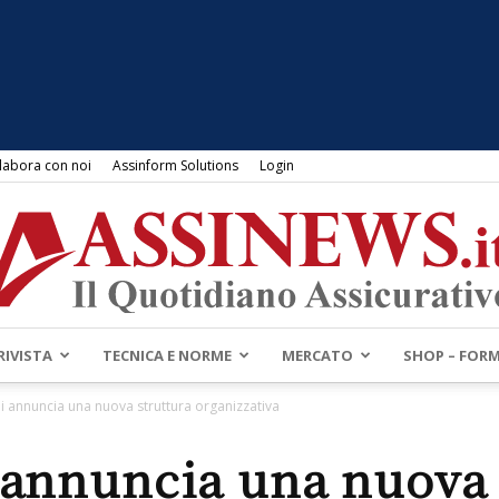
labora con noi
Assinform Solutions
Login
RIVISTA
TECNICA E NORME
MERCATO
SHOP – FOR
Assinews.it
i annuncia una nuova struttura organizzativa
 annuncia una nuova 