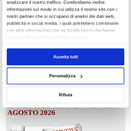
analizzare il nostro traffico. Condividiamo inoltre
informazioni sul modo in cui utilizza il nostro sito con i
nostri partner che si occupano di analisi dei dati web,
pubblicità e social media, i quali potrebbero combinarle
DALLE AZIENDE
Notizie sponsorizzate
con altre informazioni che ha fornito loro o che hanno
raccolto dal suo utilizzo dei loro servizi.
Prima Assicurazioni: grande
partecipazione alla Convention degli
intermediari partner 2026
Accetta tutti
1 Luglio 2026
MAGNIFICA HUMANITAS (l’impatto
dell’IA sul futuro e oltre)
Personalizza
1 Luglio 2026
Rifiuta
IL MENSILE ASSINEWS LUGLIO-
AGOSTO 2026