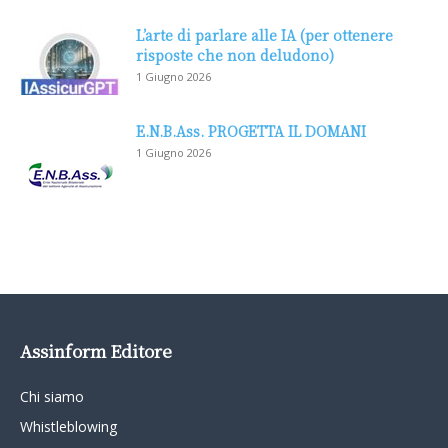
L’arte di parlare alle IA (per ottenere
risposte che non deludono)
1 Giugno 2026
E.N.B.Ass. PROGETTA IL DOMANI
1 Giugno 2026
Assinform Editore
Chi siamo
Whistleblowing