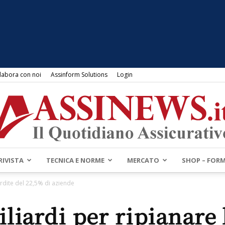
labora con noi
Assinform Solutions
Login
RIVISTA
TECNICA E NORME
MERCATO
SHOP – FOR
Assinews.it
erdite del 22,5% di aziende
iliardi per ripianare 