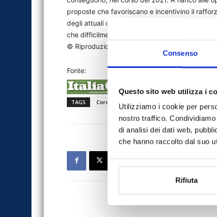
proposte che favoriscano e incentivino il raffor
degli attuali o di nuovi azionisti: elemento ess
che difficilmente può fondarsi, al contrario, sull
© Riproduzione riservata
Consenso
Fonte:
Questo sito web utilizza i c
TAGS
Coronavirus
Italia Oggi 7
news
per
Utilizziamo i cookie per perso
nostro traffico. Condividiamo 
di analisi dei dati web, pubbl
che hanno raccolto dal suo uti
Rifiuta