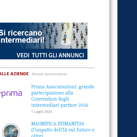
ALLE AZIENDE
Notizie sponsorizzate
Prima Assicurazioni: grande
partecipazione alla
Convention degli
intermediari partner 2026
1 Luglio 2026
MAGNIFICA HUMANITAS
(l’impatto dell’IA sul futuro e
oltre)