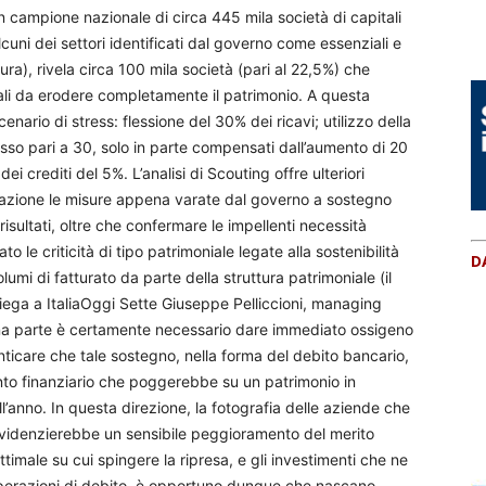
 un campione nazionale di circa 445 mila società di capitali
lcuni dei settori identificati dal governo come essenziali e
sura), rivela circa 100 mila società (pari al 22,5%) che
li da erodere completamente il patrimonio. A questa
enario di stress: flessione del 30% dei ricavi; utilizzo della
asso pari a 30, solo in parte compensati dall’aumento di 20
ei crediti del 5%. L’analisi di Scouting offre ulteriori
erazione le misure appena varate dal governo a sostegno
 risultati, oltre che confermare le impellenti necessità
o le criticità di tipo patrimoniale legate alla sostenibilità
D
umi di fatturato da parte della struttura patrimoniale (il
piega a ItaliaOggi Sette Giuseppe Pelliccioni, managing
una parte è certamente necessario dare immediato ossigeno
nticare che tale sostegno, nella forma del debito bancario,
to finanziario che poggerebbe su un patrimonio in
l’anno. In questa direzione, la fotografia delle aziende che
evidenzierebbe un sensibile peggioramento del merito
timale su cui spingere la ripresa, e gli investimenti che ne
operazioni di debito, è opportuno dunque che nascano