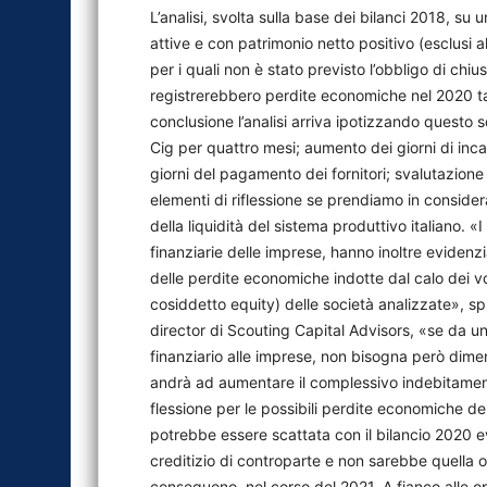
L’analisi, svolta sulla base dei bilanci 2018, su
attive e con patrimonio netto positivo (esclusi a
per i quali non è stato previsto l’obbligo di chiu
registrerebbero perdite economiche nel 2020 ta
conclusione l’analisi arriva ipotizzando questo sc
Cig per quattro mesi; aumento dei giorni di inc
giorni del pagamento dei fornitori; svalutazione d
elementi di riflessione se prendiamo in consid
della liquidità del sistema produttivo italiano. «I
finanziarie delle imprese, hanno inoltre evidenziat
delle perdite economiche indotte dal calo dei vol
cosiddetto equity) delle società analizzate», s
director di Scouting Capital Advisors, «se da 
finanziario alle imprese, non bisogna però dime
andrà ad aumentare il complessivo indebitamen
flessione per le possibili perdite economiche del
potrebbe essere scattata con il bilancio 2020 
creditizio di controparte e non sarebbe quella ot
conseguono, nel corso del 2021. A fianco alle 