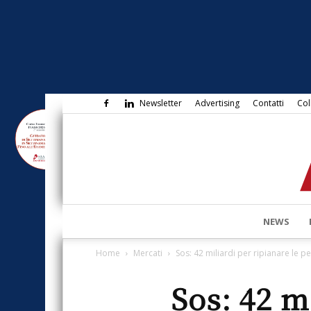
Newsletter
Advertising
Contatti
Col
NEWS
Home
Mercati
Sos: 42 miliardi per ripianare le p
Sos: 42 m