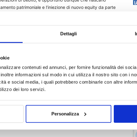
zamento patrimoniale e l’iniezione di nuovo equity da parte
enziale per creare concrete basi per una robusta ripartenza
a più alta leva finanziaria delle imprese».
Dettagli
ookie
dite
PMI
stampa
nalizzare contenuti ed annunci, per fornire funzionalità dei socia
inoltre informazioni sul modo in cui utilizza il nostro sito con i 
icità e social media, i quali potrebbero combinarle con altre inform
lizzo dei loro servizi.
Personalizza