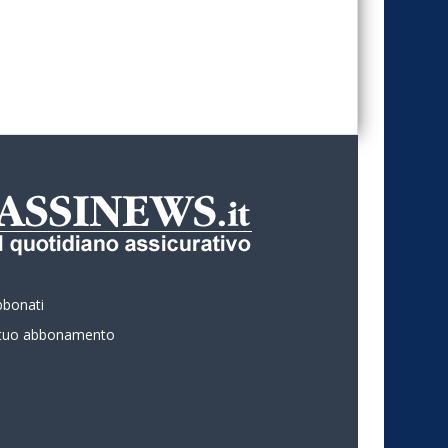
bbonati
l tuo abbonamento