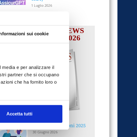
1 Luglio 2026
IL MENSILE ASSINEWS
Informazioni sui cookie
LUGLIO-AGOSTO 2026
l media e per analizzare il
nostri partner che si occupano
azioni che ha fornito loro o
Accetta tutti
Reclami e sanzioni 2025
30 Giugno 2026