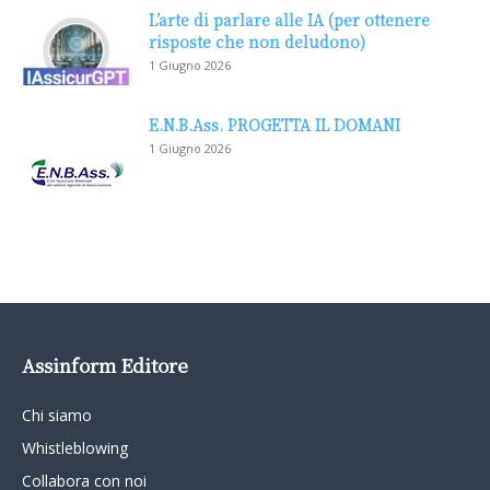
L’arte di parlare alle IA (per ottenere
risposte che non deludono)
1 Giugno 2026
E.N.B.Ass. PROGETTA IL DOMANI
1 Giugno 2026
Assinform Editore
Chi siamo
Whistleblowing
Collabora con noi