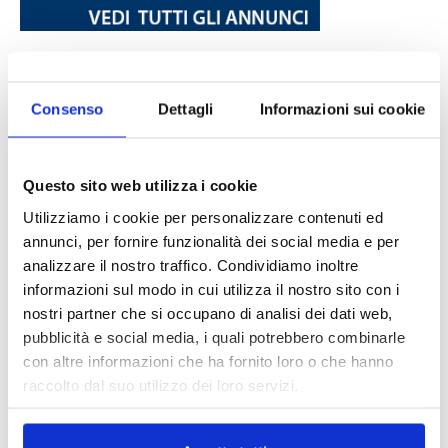
DALLE AZIENDE
Notizie sponsorizzate
Consenso
Dettagli
Informazioni sui cookie
Prima Assicurazioni: grande
partecipazione alla Convention degli
intermediari partner 2026
1 Luglio 2026
Questo sito web utilizza i cookie
Utilizziamo i cookie per personalizzare contenuti ed
MAGNIFICA HUMANITAS (l’impatto
dell’IA sul futuro e oltre)
annunci, per fornire funzionalità dei social media e per
1 Luglio 2026
analizzare il nostro traffico. Condividiamo inoltre
informazioni sul modo in cui utilizza il nostro sito con i
nostri partner che si occupano di analisi dei dati web,
pubblicità e social media, i quali potrebbero combinarle
IL MENSILE ASSINEWS LUGLIO-
con altre informazioni che ha fornito loro o che hanno
AGOSTO 2026
raccolto dal suo utilizzo dei loro servizi.