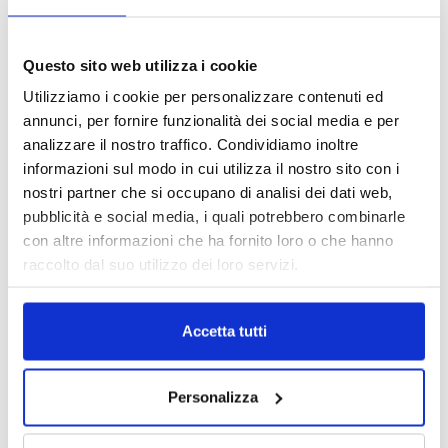
intermediari partner 2026
1 Luglio 2026
MAGNIFICA HUMANITAS (l’impatto
Questo sito web utilizza i cookie
dell’IA sul futuro e oltre)
Utilizziamo i cookie per personalizzare contenuti ed
1 Luglio 2026
annunci, per fornire funzionalità dei social media e per
analizzare il nostro traffico. Condividiamo inoltre
informazioni sul modo in cui utilizza il nostro sito con i
IL MENSILE ASSINEWS LUGLIO-
nostri partner che si occupano di analisi dei dati web,
AGOSTO 2026
pubblicità e social media, i quali potrebbero combinarle
con altre informazioni che ha fornito loro o che hanno
raccolto dal suo utilizzo dei loro servizi.
Accetta tutti
Personalizza