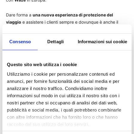
Dare forma a
una nuova esperienza di protezione del
viaggio
e assistere i clienti sempre e dovunque è anche il
cuore dell’applicazione mobile di Allianz Partner
MyTravelApp,
un servizio che accompagna il viaggiatore
Consenso
Dettagli
Informazioni sui cookie
prima, durante e dopo il viaggio.
Questo sito web utilizza i cookie
Utilizziamo i cookie per personalizzare contenuti ed
annunci, per fornire funzionalità dei social media e per
TAGS
Allianz Partners
news
analizzare il nostro traffico. Condividiamo inoltre
informazioni sul modo in cui utilizza il nostro sito con i
nostri partner che si occupano di analisi dei dati web,
pubblicità e social media, i quali potrebbero combinarle
con altre informazioni che ha fornito loro o che hanno
raccolto dal suo utilizzo dei loro servizi.