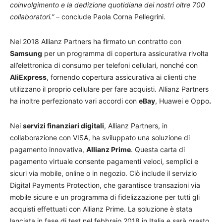
coinvolgimento e la dedizione quotidiana dei nostri oltre 700
collaboratori.”
– conclude Paola Corna Pellegrini.
Nel 2018 Allianz Partners ha firmato un contratto con
Samsung
per un programma di copertura assicurativa rivolta
all’elettronica di consumo per telefoni cellulari, nonché con
AliExpress
, fornendo copertura assicurativa ai clienti che
utilizzano il proprio cellulare per fare acquisti. Allianz Partners
ha inoltre perfezionato vari accordi con
eBay
, Huawei e Oppo
.
Nei
servizi finanziari digitali
, Allianz Partners, in
collaborazione con VISA, ha sviluppato una soluzione di
pagamento innovativa,
Allianz Prime
. Questa carta di
pagamento virtuale consente pagamenti veloci, semplici e
sicuri via mobile, online o in negozio. Ciò include il servizio
Digital Payments Protection, che garantisce transazioni via
mobile sicure e un programma di fidelizzazione per tutti gli
acquisti effettuati con Allianz Prime. La soluzione è stata
lanciata in fase di test nel febbraio 2018 in Italia e sarà presto