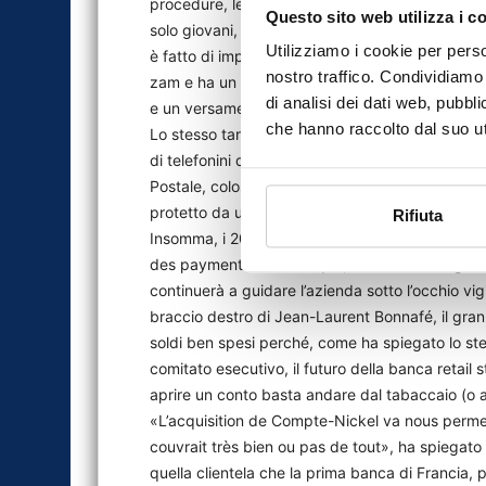
procedure, le sue regole, sportelli e burocrazi
Questo sito web utilizza i c
solo giovani, disoccupati, gente che vive di lavo
Utilizziamo i cookie per perso
è fatto di impiegati, piccoli funzionari, student
nostro traffico. Condividiamo 
zam e ha un packaging accattivante) che si vend
di analisi dei dati web, pubbl
e un versamento online.
che hanno raccolto dal suo uti
Lo stesso target del conto corrente che a partir
di telefonini di Orange (che da operatore telefo
Postale, colosso pubblico, che sta testando in q
protetto da una Sim venduta solo nei suoi uffici
Rifiuta
Insomma, i 200 milioni di euro che Bnp Paribas h
des payments électronique, la società che gesti
continuerà a guidare l’azienda sotto l’occhio vi
braccio destro di Jean-Laurent Bonnafé, il gran
soldi ben spesi perché, come ha spiegato lo stes
comitato esecutivo, il futuro della banca retail
aprire un conto basta andare dal tabaccaio (o a
«L’acquisition de Compte-Nickel va nous permet
couvrait très bien ou pas de tout», ha spiegat
quella clientela che la prima banca di Francia, p