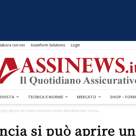
labora con noi
Assinform Solutions
Login
RIVISTA
TECNICA E NORME
MERCATO
SHOP – FOR
Assinews.it
i può aprire un conto corrente online dal tabaccaio Costa...
ncia si può aprire u