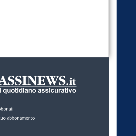
bbonati
l tuo abbonamento