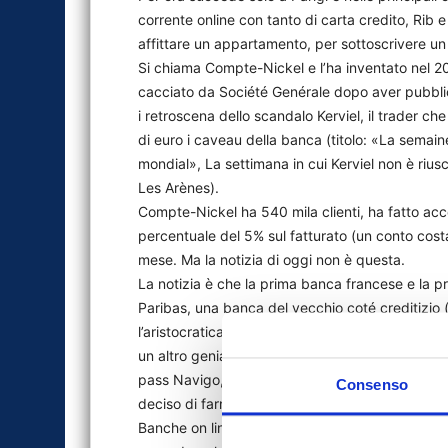
corrente online con tanto di carta credito, Rib 
affittare un appartamento, per sottoscrivere un 
Si chiama Compte-Nickel e l’ha inventato nel 2
cacciato da Société Genérale dopo aver pubblicat
i retroscena dello scandalo Kerviel, il trader che
di euro i caveau della banca (titolo: «La semaine
mondial», La settimana in cui Kerviel non è riusc
Les Arènes).
Compte-Nickel ha 540 mila clienti, ha fatto acc
percentuale del 5% sul fatturato (un conto costa 
mese. Ma la notizia di oggi non è questa.
La notizia è che la prima banca francese e la p
Paribas, una banca del vecchio coté creditizio 
l’aristocratica Banque de Paris et des Pays Bas
un altro geniaccio dell’informatica, Ryad Boulan
pass Navigo, la tessera no touch con cui si viagg
Consenso
deciso di farne il cuore di quel nuovo business 
Banche on line, banche telefoniche, banche che