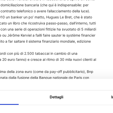
e domiciliazione bancaria (che qui è indispensabile: per
contratto telefonico o avere l’allacciamento della luce).
010 un banker un po’ matto, Hugues Le Bret, che è stato
o un libro che ricostruiva passo-passo, dall’interno, tutti
 con una serie di operazioni fittizie ha svuotato di 5 miliardi
 ou Jérôme Kerviel a failli faire sauter le système financier
ito a far saltare il sistema finanziario mondiale, edizione
ordi con più di 2.500 tabaccai in cambio di una
20 euro l’anno) e cresce al ritmo di 30 mila nuovi clienti al
rima della zona euro (come da pay-off pubblicitario), Bnp
(nata dalla fusione della Banque nationale de Paris con
) ha comprato Compte-Nickel di Le Bret (e del suo socio,
ouar, un ingegnere di origine algerina che ha inventato il
ia sulla metropolitana di Parigi e sui treni della Rer) e ha
Dettagli
dell’industria creditizia che va sotto il nome di Neobanca.
 poco hanno a che fare con la vecchia banca, le sue