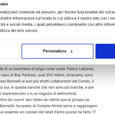
a. Banche che attirano una clientela sempre più vasta e non
ookie
retti. Il 40% dei 540 mila clienti di Compte-Nickel, per dire,
nalizzare contenuti ed annunci, per fornire funzionalità dei socia
i. Lo stesso target del conto corrente in scatola (si chiama C-
inoltre informazioni sul modo in cui utilizza il nostro sito con i 
e sugli scaffali di Carrefour e si attiva con una telefonata
icità e social media, i quali potrebbero combinarle con altre inform
lizzo dei loro servizi.
e da maggio si potrà aprire in uno delle migliaia di negozi
nico si fa anche banca). E ancora, lo stesso della Banque
uesti giorni un nuovo tipo di conto corrente telefonico
.
Personalizza
a speso per rilevare il 95% del capitale della Financière
sce il Compte-Nickel (il 5% è rimasto a Le Bret che
gile di un banchiere di lungo corso come Thierry Laborde,
 capo di Bnp Paribas), quei 200 milioni, dicevamo, sono
so Bonnafé ai suoi più stretti collaboratori del Comex, il
 sta qui, in queste banche che non sono più banche, e per
l supermercato o in un negozio di elettronica).
tre de couvrir des cibles de clients que le groupe ne
o Bonnafé: l’acquisto di Compte-Nickel serve a raggiungere
ur essendo un colosso del retail (l’anno scorso ha fatto 17