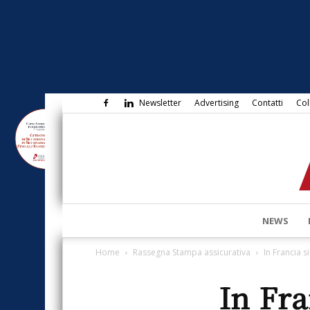
Newsletter
Advertising
Contatti
Col
NEWS
Home
Rassegna Stampa assicurativa
In Francia s
In Fra