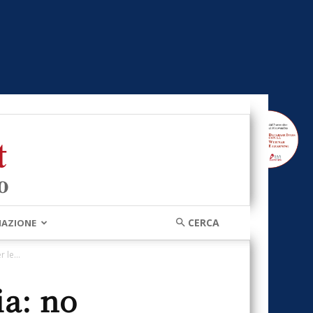
MAZIONE
 le...
a: no