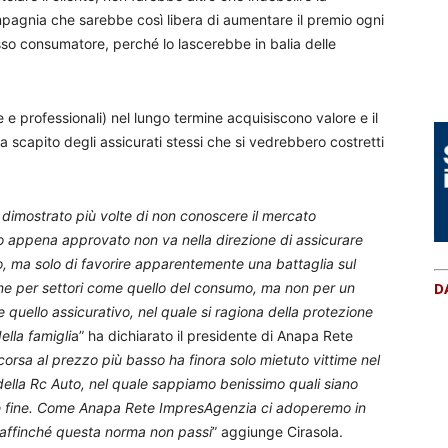
ompagnia che sarebbe così libera di aumentare il premio ogni
so consumatore, perché lo lascerebbe in balia delle
 e professionali) nel lungo termine acquisiscono valore e il
a scapito degli assicurati stessi che si vedrebbero costretti
dimostrato più volte di non conoscere il mercato
 appena approvato non va nella direzione di assicurare
, ma solo di favorire apparentemente una battaglia sul
ne per settori come quello del consumo, ma non per un
D
 quello assicurativo, nel quale si ragiona della protezione
ella famigli
a” ha dichiarato il presidente di Anapa Rete
incorsa al prezzo più basso ha finora solo mietuto vittime nel
della Rc Auto, nel quale sappiamo benissimo quali siano
ale fine. Come Anapa Rete ImpresAgenzia ci adoperemo in
ne affinché questa norma non passi
” aggiunge Cirasola.