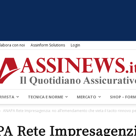
labora con noi
Assinform Solutions
Login
RIVISTA
TECNICA E NORME
MERCATO
SHOP – FOR
Assinews.it
ANAPA Rete Impresagenzia: no all’emendamento che vieta il tacito rinnovo per
A Rete Impresagenzi