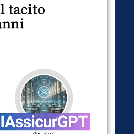
l tacito
anni