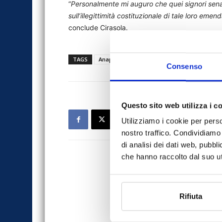
“
Personalmente mi auguro che quei signori senator
sull’illegittimità costituzionale di tale loro eme
conclude Cirasola.
TAGS
Anapa Rete Impresagenzia
news
taci
Consenso
Questo sito web utilizza i c
Utilizziamo i cookie per perso
nostro traffico. Condividiamo 
di analisi dei dati web, pubbl
che hanno raccolto dal suo uti
Rifiuta