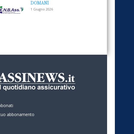
DOMANI
1 Giugno 2026
bbonati
l tuo abbonamento