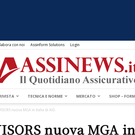
labora con noi
Assinform Solutions
Login
RIVISTA
TECNICA E NORME
MERCATO
SHOP – FOR
Assinews.it
ISORS nuova MGA in Italia di AIG
ISORS nuova MGA in I