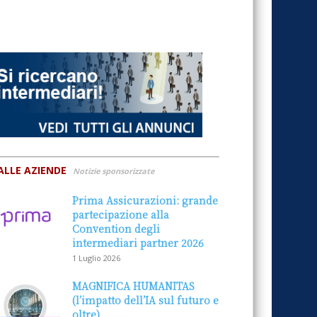
ALLE AZIENDE
Notizie sponsorizzate
Prima Assicurazioni: grande
partecipazione alla
Convention degli
intermediari partner 2026
1 Luglio 2026
MAGNIFICA HUMANITAS
(l’impatto dell’IA sul futuro e
oltre)