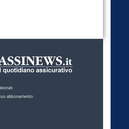
bbonati
l tuo abbonamento