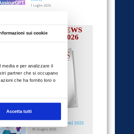
1 Luglio 2026
IL MENSILE ASSINEWS
Informazioni sui cookie
LUGLIO-AGOSTO 2026
l media e per analizzare il
nostri partner che si occupano
azioni che ha fornito loro o
Accetta tutti
Reclami e sanzioni 2025
30 Giugno 2026