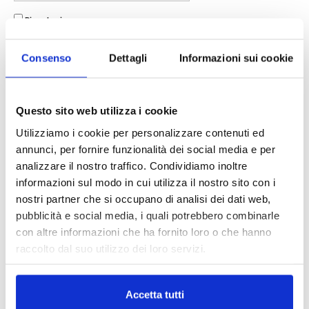
Ricordami
Consenso
Dettagli
Informazioni sui cookie
Hai dimenticato la Password?
Abbonati
Questo sito web utilizza i cookie
TAGS
Assinews rivista
assinews274
Bianca Pascotto
Utilizziamo i cookie per personalizzare contenuti ed
giurisprudenza
annunci, per fornire funzionalità dei social media e per
analizzare il nostro traffico. Condividiamo inoltre
informazioni sul modo in cui utilizza il nostro sito con i
nostri partner che si occupano di analisi dei dati web,
pubblicità e social media, i quali potrebbero combinarle
con altre informazioni che ha fornito loro o che hanno
raccolto dal suo utilizzo dei loro servizi.
IL MENSILE ASSINEWS LUGLIO-
Accetta tutti
AGOSTO 2026