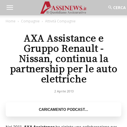
Home
Compagnie
Attività Compagnie
AXA Assistance e
Gruppo Renault -
Nissan, continua la
partnership per le auto
elettriche
2 Aprile 2013
Nel 2011,
AXA Assistance
ha siglato una collaborazione per