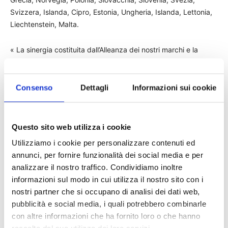
Svizzera, Islanda, Cipro, Estonia, Ungheria, Islanda, Lettonia,
Liechtenstein, Malta.
« La sinergia costituita dall’Alleanza dei nostri marchi e la
fiducia accordata alla AXA Assistance dal Gruppo
automobilistico, rappresenta uno stimolo per la nostra Società
a perseguire un lavoro di miglioramento continuo, ottenuto
Consenso
Dettagli
Informazioni sui cookie
grazie alla collaborazione di tutte le divisioni presenti al suo
interno » come afferma Mirko Formica, Responsabile
Commerciale Assistance « il risultato ottenuto oggi, dimostra
Questo sito web utilizza i cookie
proprio la forza di un team vincente ed è il primo passo verso
Utilizziamo i cookie per personalizzare contenuti ed
un approccio globale alla diffusione su larga scala della
annunci, per fornire funzionalità dei social media e per
mobilità ecosostenibile ».
analizzare il nostro traffico. Condividiamo inoltre
informazioni sul modo in cui utilizza il nostro sito con i
nostri partner che si occupano di analisi dei dati web,
TAGS
news
pubblicità e social media, i quali potrebbero combinarle
con altre informazioni che ha fornito loro o che hanno