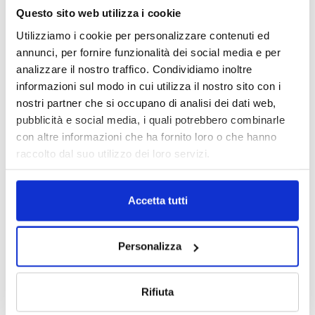
IL MENSILE ASSINEWS LUGLIO-
Questo sito web utilizza i cookie
AGOSTO 2026
Utilizziamo i cookie per personalizzare contenuti ed
annunci, per fornire funzionalità dei social media e per
analizzare il nostro traffico. Condividiamo inoltre
informazioni sul modo in cui utilizza il nostro sito con i
nostri partner che si occupano di analisi dei dati web,
pubblicità e social media, i quali potrebbero combinarle
con altre informazioni che ha fornito loro o che hanno
raccolto dal suo utilizzo dei loro servizi.
Accetta tutti
Reclami e sanzioni 2025
30 Giugno 2026
Personalizza
LA GESTIONE DELLA REPUTAZIONE.
Rifiuta
RECENSIONI E CRISI DIGITALI