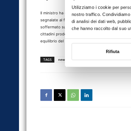
Utilizziamo i cookie per perso
Il ministro ha condiviso con le associazioni la n
nostro traffico. Condividiamo 
segnalate al fine di individuare soluzioni che rispec
di analisi dei dati web, pubbl
soffermato sull’ importanza per l’economia dell’ind
che hanno raccolto dal suo uti
cittadini prodotti che li proteggano dai rischi a p
equilibrio del mercato.
Rifiuta
TAGS
news