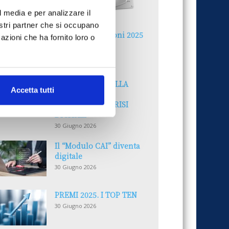
l media e per analizzare il
nostri partner che si occupano
Reclami e sanzioni 2025
azioni che ha fornito loro o
30 Giugno 2026
LA GESTIONE DELLA
Accetta tutti
REPUTAZIONE.
RECENSIONI E CRISI
DIGITALI
30 Giugno 2026
Il “Modulo CAI” diventa
digitale
30 Giugno 2026
PREMI 2025. I TOP TEN
30 Giugno 2026