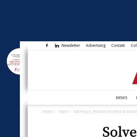
Newsletter
Advertising
Contatti
Col
NEWS
Home
Varie
Solvency II, Romani incontra le associ
Solve