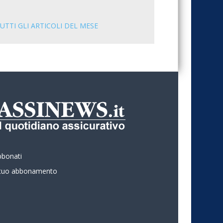
UTTI GLI ARTICOLI DEL MESE
bbonati
l tuo abbonamento