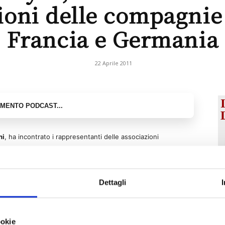
ioni delle compagnie d
Francia e Germania
22 Aprile 2011
ni
, ha incontrato i rappresentanti delle associazioni
esca (Gdv) per fare il punto sulle misure di attuazione del
aio 2013 si applicherà alle compagnie di assicurazione.
Dettagli
assicuratori hanno esposto al ministro Romani le loro
lles. Più in particolare, e’ stata evidenziata la necessità di
ivo delle compagnie soprattutto nei prodotti di risparmio a
ookie
 di capitali e nel ramo danni e rischi catastrofali.