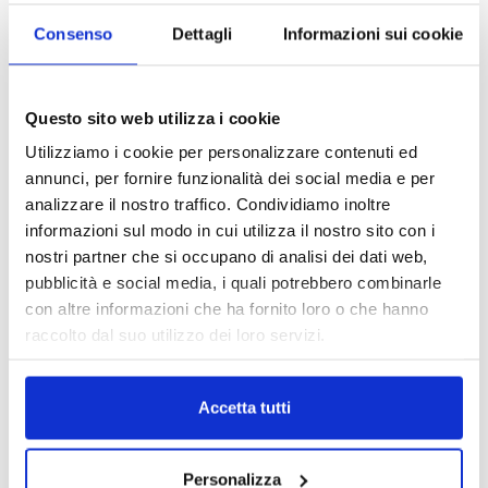
La situazione è comunque allarmante, sia per la congestione del
Consenso
Dettagli
Informazioni sui cookie
traffico che per l’inquinamento.
TAGS
news
Questo sito web utilizza i cookie
Utilizziamo i cookie per personalizzare contenuti ed
annunci, per fornire funzionalità dei social media e per
analizzare il nostro traffico. Condividiamo inoltre
informazioni sul modo in cui utilizza il nostro sito con i
nostri partner che si occupano di analisi dei dati web,
pubblicità e social media, i quali potrebbero combinarle
con altre informazioni che ha fornito loro o che hanno
raccolto dal suo utilizzo dei loro servizi.
IL MENSILE ASSINEWS LUGLIO-
AGOSTO 2026
Accetta tutti
Personalizza