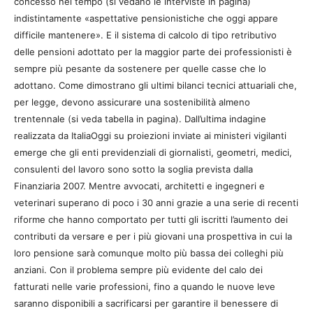
concesso nel tempo (si vedano le interviste in pagina)
indistintamente «aspettative pensionistiche che oggi appare
difficile mantenere». E il sistema di calcolo di tipo retributivo
delle pensioni adottato per la maggior parte dei professionisti è
sempre più pesante da sostenere per quelle casse che lo
adottano. Come dimostrano gli ultimi bilanci tecnici attuariali che,
per legge, devono assicurare una sostenibilità almeno
trentennale (si veda tabella in pagina). Dall’ultima indagine
realizzata da ItaliaOggi su proiezioni inviate ai ministeri vigilanti
emerge che gli enti previdenziali di giornalisti, geometri, medici,
consulenti del lavoro sono sotto la soglia prevista dalla
Finanziaria 2007. Mentre avvocati, architetti e ingegneri e
veterinari superano di poco i 30 anni grazie a una serie di recenti
riforme che hanno comportato per tutti gli iscritti l’aumento dei
contributi da versare e per i più giovani una prospettiva in cui la
loro pensione sarà comunque molto più bassa dei colleghi più
anziani. Con il problema sempre più evidente del calo dei
fatturati nelle varie professioni, fino a quando le nuove leve
saranno disponibili a sacrificarsi per garantire il benessere di