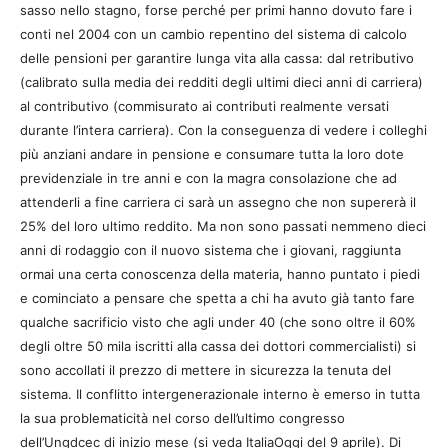
sasso nello stagno, forse perché per primi hanno dovuto fare i
conti nel 2004 con un cambio repentino del sistema di calcolo
delle pensioni per garantire lunga vita alla cassa: dal retributivo
(calibrato sulla media dei redditi degli ultimi dieci anni di carriera)
al contributivo (commisurato ai contributi realmente versati
durante l’intera carriera). Con la conseguenza di vedere i colleghi
più anziani andare in pensione e consumare tutta la loro dote
previdenziale in tre anni e con la magra consolazione che ad
attenderli a fine carriera ci sarà un assegno che non supererà il
25% del loro ultimo reddito. Ma non sono passati nemmeno dieci
anni di rodaggio con il nuovo sistema che i giovani, raggiunta
ormai una certa conoscenza della materia, hanno puntato i piedi
e cominciato a pensare che spetta a chi ha avuto già tanto fare
qualche sacrificio visto che agli under 40 (che sono oltre il 60%
degli oltre 50 mila iscritti alla cassa dei dottori commercialisti) si
sono accollati il prezzo di mettere in sicurezza la tenuta del
sistema. Il conflitto intergenerazionale interno è emerso in tutta
la sua problematicità nel corso dell’ultimo congresso
dell’Ungdcec di inizio mese (si veda ItaliaOggi del 9 aprile). Di