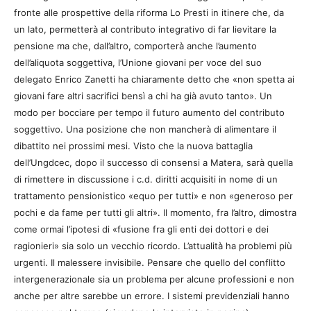
fronte alle prospettive della riforma Lo Presti in itinere che, da
un lato, permetterà al contributo integrativo di far lievitare la
pensione ma che, dall’altro, comporterà anche l’aumento
dell’aliquota soggettiva, l’Unione giovani per voce del suo
delegato Enrico Zanetti ha chiaramente detto che «non spetta ai
giovani fare altri sacrifici bensì a chi ha già avuto tanto». Un
modo per bocciare per tempo il futuro aumento del contributo
soggettivo. Una posizione che non mancherà di alimentare il
dibattito nei prossimi mesi. Visto che la nuova battaglia
dell’Ungdcec, dopo il successo di consensi a Matera, sarà quella
di rimettere in discussione i c.d. diritti acquisiti in nome di un
trattamento pensionistico «equo per tutti» e non «generoso per
pochi e da fame per tutti gli altri». Il momento, fra l’altro, dimostra
come ormai l’ipotesi di «fusione fra gli enti dei dottori e dei
ragionieri» sia solo un vecchio ricordo. L’attualità ha problemi più
urgenti. Il malessere invisibile. Pensare che quello del conflitto
intergenerazionale sia un problema per alcune professioni e non
anche per altre sarebbe un errore. I sistemi previdenziali hanno