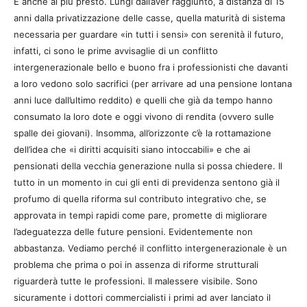
E anche al più presto. Lungi dall’aver raggiunto, a distanza di 15
anni dalla privatizzazione delle casse, quella maturità di sistema
necessaria per guardare «in tutti i sensi» con serenità il futuro,
infatti, ci sono le prime avvisaglie di un conflitto
intergenerazionale bello e buono fra i professionisti che davanti
a loro vedono solo sacrifici (per arrivare ad una pensione lontana
anni luce dall’ultimo reddito) e quelli che già da tempo hanno
consumato la loro dote e oggi vivono di rendita (ovvero sulle
spalle dei giovani). Insomma, all’orizzonte c’è la rottamazione
dell’idea che «i diritti acquisiti siano intoccabili» e che ai
pensionati della vecchia generazione nulla si possa chiedere. Il
tutto in un momento in cui gli enti di previdenza sentono già il
profumo di quella riforma sul contributo integrativo che, se
approvata in tempi rapidi come pare, promette di migliorare
l’adeguatezza delle future pensioni. Evidentemente non
abbastanza. Vediamo perché il conflitto intergenerazionale è un
problema che prima o poi in assenza di riforme strutturali
riguarderà tutte le professioni. Il malessere visibile. Sono
sicuramente i dottori commercialisti i primi ad aver lanciato il