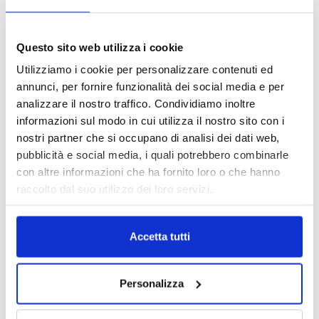
intermediari partner 2026
1 Luglio 2026
MAGNIFICA HUMANITAS (l’impatto
Questo sito web utilizza i cookie
dell’IA sul futuro e oltre)
Utilizziamo i cookie per personalizzare contenuti ed
1 Luglio 2026
annunci, per fornire funzionalità dei social media e per
analizzare il nostro traffico. Condividiamo inoltre
informazioni sul modo in cui utilizza il nostro sito con i
IL MENSILE ASSINEWS LUGLIO-
nostri partner che si occupano di analisi dei dati web,
AGOSTO 2026
pubblicità e social media, i quali potrebbero combinarle
con altre informazioni che ha fornito loro o che hanno
raccolto dal suo utilizzo dei loro servizi.
Accetta tutti
Personalizza