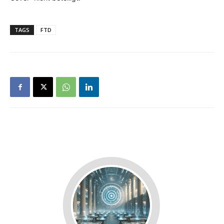
TAGS
FTD