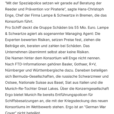
“Mit der Spezialpolice setzen wir gerade auf Beratung der
Reeder und Prävention vor Piraterie”, sagte Hans-Christoph
Enge, Chef der Firma Lampe & Schwartze in Bremen, die das
Konsortium führt.
Pro Schiff deckt die Gruppe Schäden bis 55 Mio. Euro. Lampe
& Schwartze agiert als sogenannter Managing Agent: Die
Experten bewerten Risiken, setzen Preise fest, ziehen die
Beiträge ein, beraten und zahlen bei Schäden. Das
Unternehmen übernimmt selbst aber keine Risiken.
Die Namen hinter dem Konsortium will Enge nicht nennen.
Nach FTD-Informationen gehören Basler, Gothaer, R+V,
Nürnberger und Württembergische dazu. Daneben beteiligen
sich Bermuda-Gesellschaften, die russische Schwarzmeer und
Ostsee, Nationale Suisse aus Basel, Siat aus Italien und die
Munich-Re-Tochter Great Lakes. Über die Konzerngesellschaft
Ergo bietet Munich Re bereits Entführungspolicen für
Schiffsbesatzungen an, die mit der Kriegsdeckung des neuen
Konsortiums im Wettbewerb stehen. Ergo ist an “German War
Cover” nicht beteiligt.