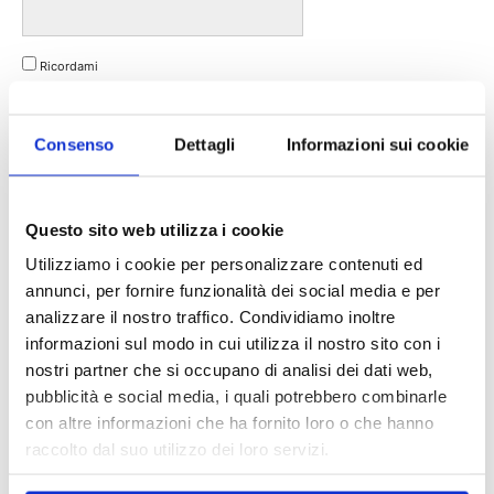
Ricordami
Hai dimenticato la Password?
Consenso
Dettagli
Informazioni sui cookie
Abbonati
Questo sito web utilizza i cookie
© Riproduzione riservata
Utilizziamo i cookie per personalizzare contenuti ed
TAGS
Assinews rivista
assinews351
GDPR
privacy
annunci, per fornire funzionalità dei social media e per
sara tortelli
social
analizzare il nostro traffico. Condividiamo inoltre
informazioni sul modo in cui utilizza il nostro sito con i
nostri partner che si occupano di analisi dei dati web,
pubblicità e social media, i quali potrebbero combinarle
con altre informazioni che ha fornito loro o che hanno
raccolto dal suo utilizzo dei loro servizi.