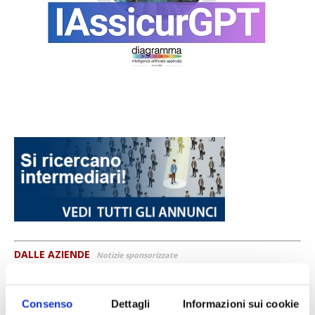
DALLE AZIENDE
Notizie sponsorizzate
Prima Assicurazioni: grande
partecipazione alla Convention degli
Consenso
Dettagli
Informazioni sui cookie
intermediari partner 2026