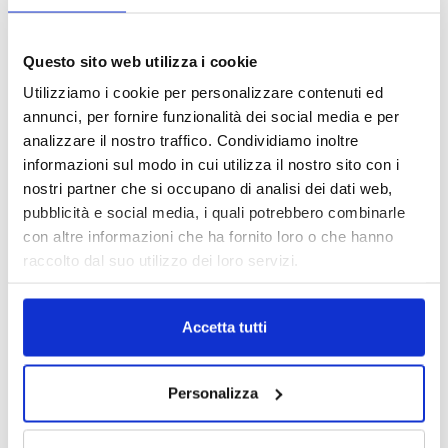
1 Luglio 2026
MAGNIFICA HUMANITAS (l’impatto
Questo sito web utilizza i cookie
dell’IA sul futuro e oltre)
Utilizziamo i cookie per personalizzare contenuti ed
1 Luglio 2026
annunci, per fornire funzionalità dei social media e per
analizzare il nostro traffico. Condividiamo inoltre
informazioni sul modo in cui utilizza il nostro sito con i
IL MENSILE ASSINEWS LUGLIO-
nostri partner che si occupano di analisi dei dati web,
AGOSTO 2026
pubblicità e social media, i quali potrebbero combinarle
con altre informazioni che ha fornito loro o che hanno
raccolto dal suo utilizzo dei loro servizi.
Accetta tutti
Personalizza