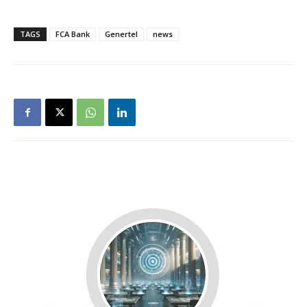
TAGS
FCA Bank
Genertel
news