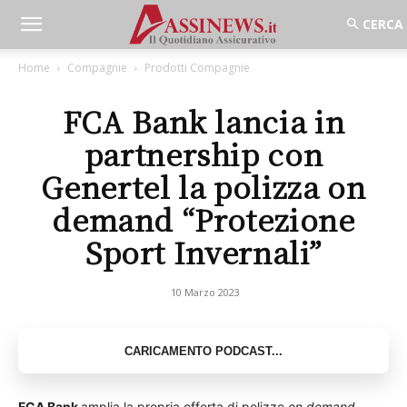
Home
Compagnie
Prodotti Compagnie
FCA Bank lancia in
partnership con
Genertel la polizza on
demand “Protezione
Sport Invernali”
10 Marzo 2023
FCA Bank
amplia la propria offerta di polizze
on demand