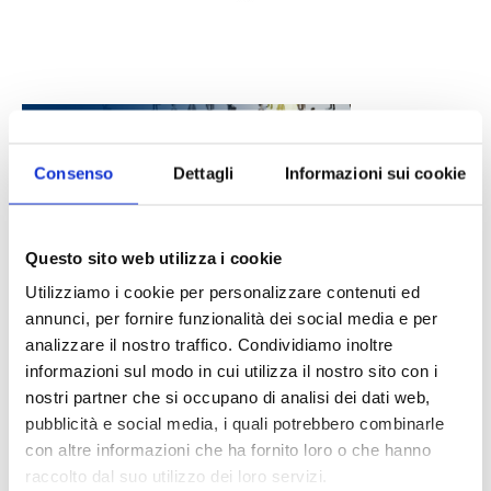
Consenso
Dettagli
Informazioni sui cookie
Questo sito web utilizza i cookie
DALLE AZIENDE
Notizie sponsorizzate
Utilizziamo i cookie per personalizzare contenuti ed
annunci, per fornire funzionalità dei social media e per
Prima Assicurazioni: grande
analizzare il nostro traffico. Condividiamo inoltre
partecipazione alla Convention degli
informazioni sul modo in cui utilizza il nostro sito con i
intermediari partner 2026
nostri partner che si occupano di analisi dei dati web,
1 Luglio 2026
pubblicità e social media, i quali potrebbero combinarle
MAGNIFICA HUMANITAS (l’impatto
con altre informazioni che ha fornito loro o che hanno
dell’IA sul futuro e oltre)
raccolto dal suo utilizzo dei loro servizi.
1 Luglio 2026