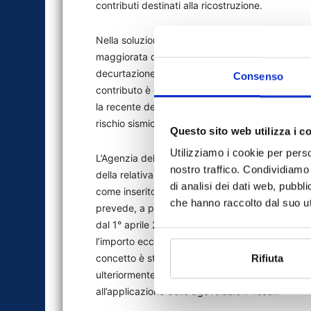
contributi destinati alla ricostruzione.
Nella soluzione prospettata, l’amministratore ist
maggiorata del 110%, per l’ammontare ammesso 
decurtazione del valore del contributo ricevuto 
Consenso
contributo è già stato utilizzato dal condominio p
la recente delibera, destinati alla demolizione e r
rischio sismico.
Questo sito web utilizza i c
Utilizziamo i cookie per perso
L’Agenzia delle entrate, come di consueto, dopo
nostro traffico. Condividiamo 
della relativa evoluzione, ha confermato il con
di analisi dei dati web, pubbl
come inserito dalla lett. h), comma 66 dell’art. 
che hanno raccolto dal suo uti
prevede, a partire dall’1/01/2021, che “nei comuni 
dal 1° aprile 2019 dove sia stato dichiarato lo 
l’importo eccedente il contributo previsto per la 
concetto è stato poi ribadito con l’ulteriore do
Rifiuta
ulteriormente precisato che la concessione di co
all’applicazione delle agevolazioni fiscali.