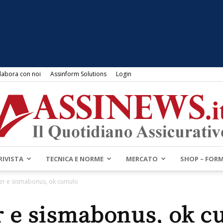
labora con noi
Assinform Solutions
Login
RIVISTA
TECNICA E NORME
MERCATO
SHOP – FOR
Assinews.it
er e sismabonus, ok cumulo
 e sismabonus, ok 