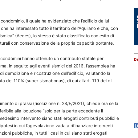
ondominio, il quale ha evidenziato che l’edificio da lui
e ha interessato tutto il territorio dell’Aquilano e che, con
smica” (Aedes), lo stesso è stato classificato con esito di
rutturali con conservazione della propria capacità portante.
, i condòmini hanno ottenuto un contributo statale per
D
o ma, in seguito agli eventi sismici del 2016, l’assemblea ha
i demolizione e ricostruzione dell’edificio, valutando la
ta del 110% (super sismabonus), di cui all’art. 119 del dl
mento di prassi (risoluzione n. 28/E/2021), chiede ora se la
riferibile alla locuzione “solo per la parte eccedente il
il medesimo intervento siano stati erogati contributi pubblici e
ipotesi in cui l’agevolazione vada a rifinanziare interventi
zioni pubbliche, in tutti i casi in cui siano stati erogati