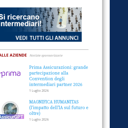
ALLE AZIENDE
Notizie sponsorizzate
Prima Assicurazioni: grande
partecipazione alla
Convention degli
intermediari partner 2026
1 Luglio 2026
MAGNIFICA HUMANITAS
(l’impatto dell’IA sul futuro e
oltre)
1 Luglio 2026