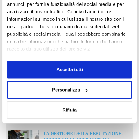
annunci, per fornire funzionalità dei social media e per
IL MENSILE ASSINEWS LUGLIO-
analizzare il nostro traffico. Condividiamo inoltre
AGOSTO 2026
informazioni sul modo in cui utilizza il nostro sito con i
nostri partner che si occupano di analisi dei dati web,
pubblicità e social media, i quali potrebbero combinarle
con altre informazioni che ha fornito loro o che hanno
raccolto dal suo utilizzo dei loro servizi.
Accetta tutti
Personalizza
Reclami e sanzioni 2025
Rifiuta
30 Giugno 2026
LA GESTIONE DELLA REPUTAZIONE.