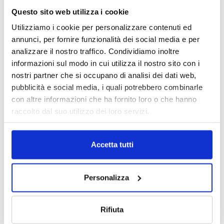
Questo sito web utilizza i cookie
Utilizziamo i cookie per personalizzare contenuti ed
annunci, per fornire funzionalità dei social media e per
analizzare il nostro traffico. Condividiamo inoltre
IL MENSILE ASSINEWS LUGLIO-
informazioni sul modo in cui utilizza il nostro sito con i
AGOSTO 2026
nostri partner che si occupano di analisi dei dati web,
pubblicità e social media, i quali potrebbero combinarle
con altre informazioni che ha fornito loro o che hanno
raccolto dal suo utilizzo dei loro servizi.
Accetta tutti
Personalizza
Rifiuta
Reclami e sanzioni 2025