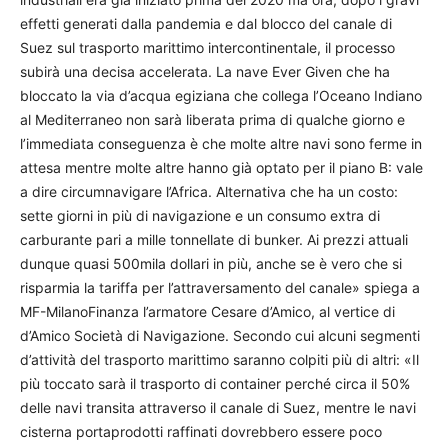
effetti generati dalla pandemia e dal blocco del canale di
Suez sul trasporto marittimo intercontinentale, il processo
subirà una decisa accelerata. La nave Ever Given che ha
bloccato la via d’acqua egiziana che collega l’Oceano Indiano
al Mediterraneo non sarà liberata prima di qualche giorno e
l’immediata conseguenza è che molte altre navi sono ferme in
attesa mentre molte altre hanno già optato per il piano B: vale
a dire circumnavigare l’Africa. Alternativa che ha un costo:
sette giorni in più di navigazione e un consumo extra di
carburante pari a mille tonnellate di bunker. Ai prezzi attuali
dunque quasi 500mila dollari in più, anche se è vero che si
risparmia la tariffa per l’attraversamento del canale» spiega a
MF-MilanoFinanza l’armatore Cesare d’Amico, al vertice di
d’Amico Società di Navigazione. Secondo cui alcuni segmenti
d’attività del trasporto marittimo saranno colpiti più di altri: «Il
più toccato sarà il trasporto di container perché circa il 50%
delle navi transita attraverso il canale di Suez, mentre le navi
cisterna portaprodotti raffinati dovrebbero essere poco