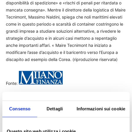
disponibilità di spedizione» e «rischi di penali per ritardata o
mancata consegna». Mentre il direttore della logistica di Maire
Tecnimont, Massimo Naldini, spiega che noli marittimi elevati
come in questo periodo e scarsità di container costringono le
grandi imprese a studiare soluzioni alternative, a rivedere le
strategie d’acquisto e in alcuni casi mettono a repentaglio
anche importanti affari. « Maire Tecnimont ha iniziato a
modificare l’asse d’acquisto e il baricentro verso l’Europa a
discapito ad esempio della Corea. (riproduzione riservata)
Fonte:
TAGS
Canale di Suez
commercio
Ever Given
marine
Consenso
Dettagli
Informazioni sui cookie
milano finanza
news
stampa
Questo sito web utilizza i cookie