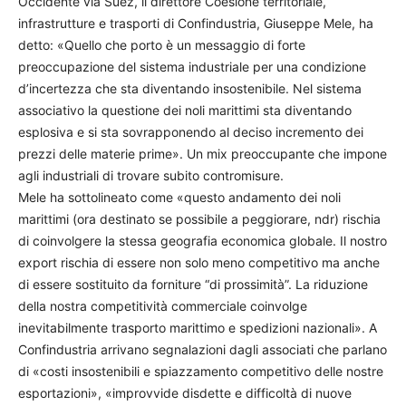
Occidente via Suez, il direttore Coesione territoriale,
infrastrutture e trasporti di Confindustria, Giuseppe Mele, ha
detto: «Quello che porto è un messaggio di forte
preoccupazione del sistema industriale per una condizione
d’incertezza che sta diventando insostenibile. Nel sistema
associativo la questione dei noli marittimi sta diventando
esplosiva e si sta sovrapponendo al deciso incremento dei
prezzi delle materie prime». Un mix preoccupante che impone
agli industriali di trovare subito contromisure.
Mele ha sottolineato come «questo andamento dei noli
marittimi (ora destinato se possibile a peggiorare, ndr) rischia
di coinvolgere la stessa geografia economica globale. Il nostro
export rischia di essere non solo meno competitivo ma anche
di essere sostituito da forniture “di prossimità”. La riduzione
della nostra competitività commerciale coinvolge
inevitabilmente trasporto marittimo e spedizioni nazionali». A
Confindustria arrivano segnalazioni dagli associati che parlano
di «costi insostenibili e spiazzamento competitivo delle nostre
esportazioni», «improvvide disdette e difficoltà di nuove