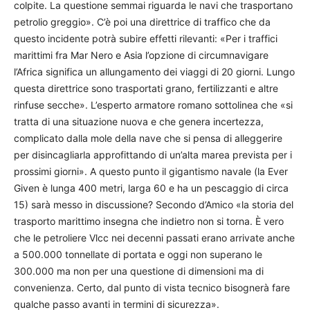
colpite. La questione semmai riguarda le navi che trasportano
petrolio greggio». C’è poi una direttrice di traffico che da
questo incidente potrà subire effetti rilevanti: «Per i traffici
marittimi fra Mar Nero e Asia l’opzione di circumnavigare
l’Africa significa un allungamento dei viaggi di 20 giorni. Lungo
questa direttrice sono trasportati grano, fertilizzanti e altre
rinfuse secche». L’esperto armatore romano sottolinea che «si
tratta di una situazione nuova e che genera incertezza,
complicato dalla mole della nave che si pensa di alleggerire
per disincagliarla approfittando di un’alta marea prevista per i
prossimi giorni». A questo punto il gigantismo navale (la Ever
Given è lunga 400 metri, larga 60 e ha un pescaggio di circa
15) sarà messo in discussione? Secondo d’Amico «la storia del
trasporto marittimo insegna che indietro non si torna. È vero
che le petroliere Vlcc nei decenni passati erano arrivate anche
a 500.000 tonnellate di portata e oggi non superano le
300.000 ma non per una questione di dimensioni ma di
convenienza. Certo, dal punto di vista tecnico bisognerà fare
qualche passo avanti in termini di sicurezza».