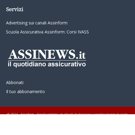
Servizi
Advertising sui canali Assinform
Scuola Assicurativa Assinform: Corsi IVASS
Abbonati
Il tuo abbonamento
© 2024 - Assinform - Società soggetta ad attività di direzione e coordinamento da parte
di Class Editori S.p.A. C.F. e P.I. 01233600939 Tutti i diritti riservati ASSINEWS.it
Copyright © Nume reg 723/2009 ISSN 2499-4170