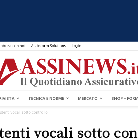
labora con noi
Assinform Solutions
Login
RIVISTA
TECNICA E NORME
MERCATO
SHOP – FOR
Assinews.it
stenti vocali sotto controllo
tenti vocali sotto con