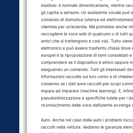
insidiosi: è normale dimenticarsene, mentre ra
gli capita a sensore. Un assistente vocale può
comando di domotica (utenze ed elettrodomestici
clientela per un’azienda. Ma potrebbe anche rim
raccogliere la voce solo di qualcuno o di tutti qu
amici che si trattengono e così via). Tutto vie
elettronico e può essere trasferito chissà dove e
europei è la riproposizione di temi consolidati 
comprendere se il dispositivo è attivo oppure no
eseguendo un comando. Tutti gli interessati dev
informazioni raccolte sul loro conto e di chiede
consenso se i dati sono raccolti per scopi comme
impara ad imparare (machine learning). E, infine,
pseudonimizzazione e specifiche tutele per i da
riconoscimento della voce dell’utente avvenga s
Auto. Anche nel caso della auto i problemi tocca
raccolti nella vettura. Vediamo le garanzie elen