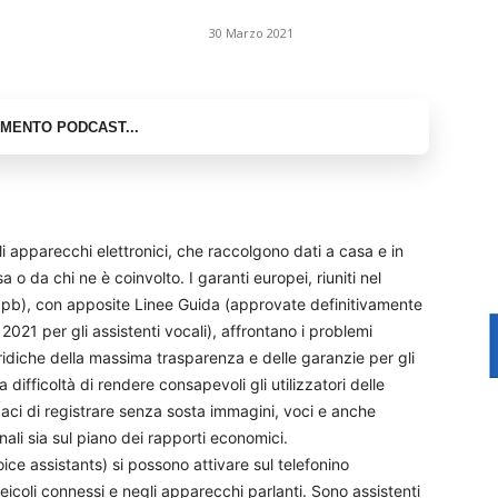
30 Marzo 2021
gli apparecchi elettronici, che raccolgono dati a casa e in
a o da chi ne è coinvolto. I garanti europei, riuniti nel
dpb), con apposite Linee Guida (approvate definitivamente
e 2021 per gli assistenti vocali), affrontano i problemi
ridiche della massima trasparenza e delle garanzie per gli
 difficoltà di rendere consapevoli gli utilizzatori delle
aci di registrare senza sosta immagini, voci e anche
nali sia sul piano dei rapporti economici.
voice assistants) si possono attivare sul telefonino
toveicoli connessi e negli apparecchi parlanti. Sono assistenti