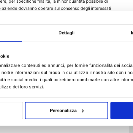
re, per specifiche finalità, la minor quantità possibile di
. Le aziende dovranno operare sul consenso degli interessati
 necessità, ad esempio per l’assistenza alla guida e la
 tipo «pay-as-you-drive». Inoltre, per questo tipo di
isti un’alternativa che non richieda l’installazione di «black
Dettagli
e essere facile disattivare i servizi. Quando possibile, tutti
, dovranno essere elaborati direttamente all’interno del
a volta: pseudonimizzazione o anonimizzazione dei dati e
ookie
nalizzare contenuti ed annunci, per fornire funzionalità dei socia
inoltre informazioni sul modo in cui utilizza il nostro sito con i 
icità e social media, i quali potrebbero combinarle con altre inform
lizzo dei loro servizi.
Personalizza
tampa
Virtual voice assistants