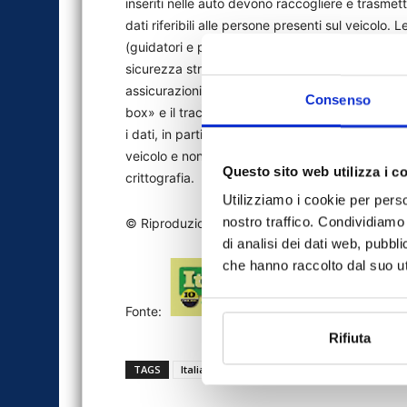
inseriti nelle auto devono raccogliere e trasmette
dati riferibili alle persone presenti sul veicolo
(guidatori e passeggeri) oppure sul principio di
sicurezza stradale, o per servizi assicurativi di
assicurazioni, dovrà essere fornita agli automobil
Consenso
box» e il tracciamento di mobilità. Nelle auto dev
i dati, in particolare quelli di geolocalizzazione
veicolo e non trasmessi sul cloud. E ancora un
Questo sito web utilizza i c
crittografia.
Utilizziamo i cookie per perso
nostro traffico. Condividiamo 
© Riproduzione riservata
di analisi dei dati web, pubbl
che hanno raccolto dal suo uti
Fonte:
Rifiuta
TAGS
Italia Oggi
news
protezione dati
s