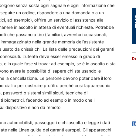
ccolgono senza sosta ogni segnale e ogni informazione che
 eseguire un ordine, rispondere a una domanda o a un
, ad esempio), offrire un servizio di assistenza alla
anere in ascolto in attesa di eventuali richieste. Potrebbe
elli che passano a tiro (familiari, avventori occasionali,
ne immagazzinato nella grande memoria dell’assistente
 usato da chissà chi. La lista delle precauzioni dei garanti
e conosciuti. L’utente deve esser emesso in grado di
D
, e in quale fase si trova: ad esempio, se è in ascolto o sta
ono avere la possibilità di sapere chi sta usando le
rne la cancellazione. Le persone devono poter dare il loro
rciali o per costruire profili o perchè così l’apparecchio
 password o sistemi simili sicuri, tecniche di
ti biometrici, facendo ad esempio in modo che il
ul dispositivo e non da remoto.
no automobilisti, passeggeri e chi ascolta e legge i dati
cate nelle Linee guida dei garanti europei. Gli apparecchi