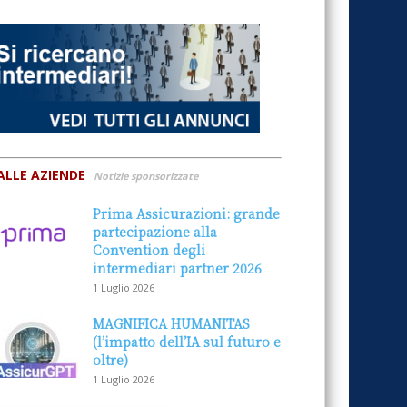
ALLE AZIENDE
Notizie sponsorizzate
Prima Assicurazioni: grande
partecipazione alla
Convention degli
intermediari partner 2026
1 Luglio 2026
MAGNIFICA HUMANITAS
(l’impatto dell’IA sul futuro e
oltre)
1 Luglio 2026