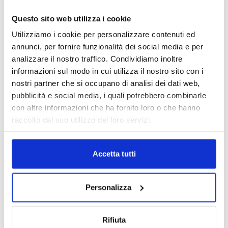
Questo sito web utilizza i cookie
Utilizziamo i cookie per personalizzare contenuti ed
annunci, per fornire funzionalità dei social media e per
analizzare il nostro traffico. Condividiamo inoltre
informazioni sul modo in cui utilizza il nostro sito con i
nostri partner che si occupano di analisi dei dati web,
pubblicità e social media, i quali potrebbero combinarle
con altre informazioni che ha fornito loro o che hanno
DALLE AZIENDE
Notizie sponsorizzate
raccolto dal suo utilizzo dei loro servizi.
Prima Assicurazioni: grande
partecipazione alla Convention degli
Accetta tutti
intermediari partner 2026
1 Luglio 2026
Personalizza
MAGNIFICA HUMANITAS (l’impatto
dell’IA sul futuro e oltre)
1 Luglio 2026
Rifiuta